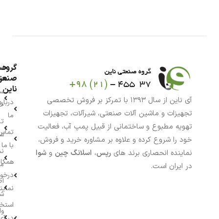
گروه
حس
من
صنعت
ناین
سب
آی ناین از سال ۱۳۹۳ با تمرکز بر فروش تخصصی
درباره
خر
تجهیزات و ماشین آلات صنعتی، شیرآلات، تجهیزات
ما
تا
تهویه مطبوع و ساختمانی از قبیل پمپ آب، فعالیت
تماس
سف
خود را شروع کرده و علاوه بر مشاوره خرید و فروش،
با ما
نش
نماینده انحصاری برند های
رپس
،
اسلانگ چین
و
شوا
همکار
م
در ایران است.
درخو
اط
نماین
ش
استخ
وا
در آی