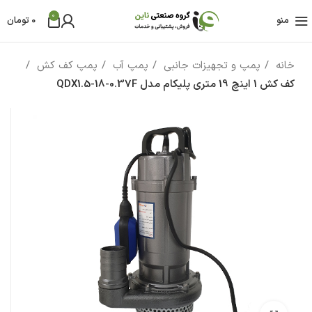
0
منو
0
تومان
خانه
پمپ و تجهیزات جانبی
پمپ آب
پمپ کف کش
کف کش 1 اینچ 19 متری پلیکام مدل QDX1.5-18-0.37F