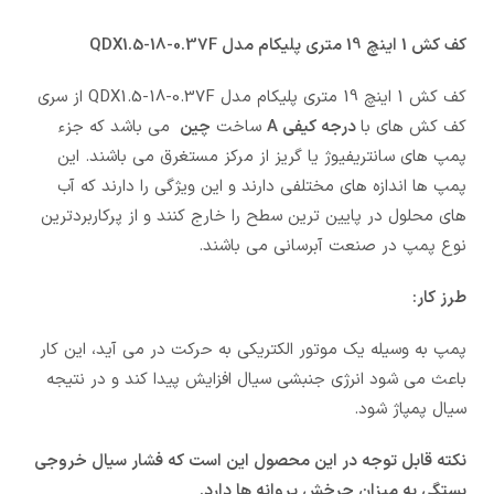
کف کش 1 اینچ 19 متری پلیکام مدل QDX1.5-18-0.37F
کف کش 1 اینچ 19 متری پلیکام مدل QDX1.5-18-0.37F از سری
کف کش های با
درجه کیفی A
ساخت
چین
می باشد که جزء
پمپ های سانتریفیوژ یا گریز از مرکز مستغرق می باشند. این
پمپ ها اندازه های مختلفی دارند و این ویژگی را دارند که آب
های محلول در پایین ترین سطح را خارج کنند و از پرکاربردترین
نوع پمپ در صنعت آبرسانی می باشند.
طرز کار:
پمپ به وسیله یک موتور الکتریکی به حرکت در می آید، این کار
باعث می شود انرژی جنبشی سیال افزایش پیدا کند و در نتیجه
سیال پمپاژ شود.
نکته قابل توجه در این محصول این است که فشار سیال خروجی
بستگی به میزان چرخش پروانه ها دارد.