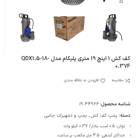
بزرگنمایی تصویر
کف کش 1 اینچ 19 متری پلیکام مدل QDX1.5-18-
0.37F
مقایسه
افزودن به علاقه مندی
شناسه محصول:
i9-44926
دسته:
پمپ کف کش
,
پمپ و تجهیزات جانبی
توان: 0.5 اسب بخار/ 0.37 کیلو وات
حداکثر آبدهی: 4.5 متر مکعب بر ساعت