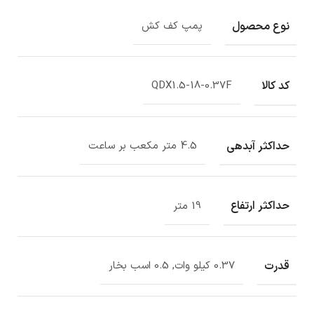
نوع محصول
پمپ کف کش
کد کالا
QDX1.5-18-0.37F
حداکثر آبدهی
4.5 متر مکعب بر ساعت
حداکثر ارتفاع
19 متر
قدرت
0.37 کیلو وات, 0.5 اسب بخار