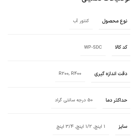
نوع محصول
کنتور آب
کد کالا
WP-SDC
دقت اندازه گیری
R200, R400
حداکثر دما
50 درجه سانتی گراد
سایز
1 اینچ, 1/2 اینچ, 3/4 اینچ