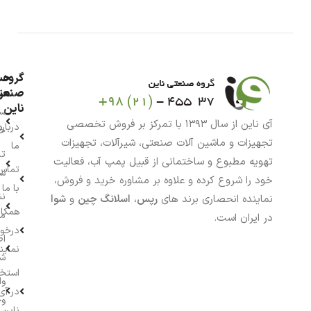
گروه
حس
من
صنعت
ناین
سب
آی ناین از سال ۱۳۹۳ با تمرکز بر فروش تخصصی
درباره
خر
تجهیزات و ماشین آلات صنعتی، شیرآلات، تجهیزات
ما
تا
تهویه مطبوع و ساختمانی از قبیل پمپ آب، فعالیت
تماس
سف
خود را شروع کرده و علاوه بر مشاوره خرید و فروش،
با ما
نش
نماینده انحصاری برند های
رپس
،
اسلانگ چین
و
شوا
همکار
م
در ایران است.
درخو
اط
نماین
ش
استخ
وا
در آی
وج
ناین