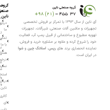
گروه
حس
من
صنعت
ناین
سب
آی ناین از سال ۱۳۹۳ با تمرکز بر فروش تخصصی
درباره
خر
تجهیزات و ماشین آلات صنعتی، شیرآلات، تجهیزات
ما
تا
تهویه مطبوع و ساختمانی از قبیل پمپ آب، فعالیت
تماس
سف
خود را شروع کرده و علاوه بر مشاوره خرید و فروش،
با ما
نش
نماینده انحصاری برند های
رپس
،
اسلانگ چین
و
شوا
همکار
م
در ایران است.
درخو
اط
نماین
ش
استخ
وا
در آی
وج
ناین
گالری
آی
ناین