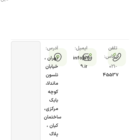
تلفن
ایمیل:
آدرس:
تماس:
info[at]i-
تهران ،
021-
9.ir
خیابان
45537
نلسون
ماندلا،
کوچه
بابک
مرکزی،
ساختمان
کیان ،
پلاک