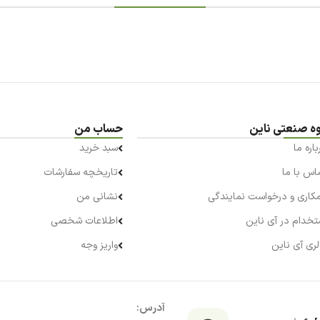
ه صنعتی ناین
حساب من
باره ما
سبد خرید
اس با ما
تاریخچه سفارشات
کاری و درخواست نمایندگی
نشانی من
تخدام در آی ناین
اطلاعات شخصی
لری آی ناین
واریز وجه
آدرس: