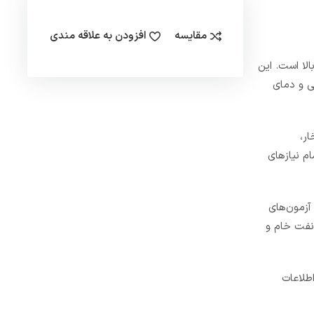
مقایسه
افزودن به علاقه مندی
الا است. این
بر فشار، خوردگی و دمای
بخار،
ی موجود از ۱/۴ اینچ تا ۴ اینچ (۱/۴″، ۳/۸″، ۱/۲″، ۳/۴″، ۱″، ۱/۴ ۱″، ۱/۲ ۱″، ۱/۲ ۲″، ۲″، ۳″ و ۴″) تمام نیازهای
تحت تست هیدرواستاتیک و آزمون‌های
 گاز ترش، نفت خام و
طلاعات