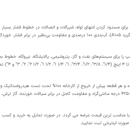
ن برای مسدود کردن انتهای لوله، شیرآلات و اتصالات در خطوط فشار بسیار ب
کپ (Cap) با رزوه NPT داخلی دقیق و بدنه تمام فولادی فورج شده (گرید A105)، آب‌بندی ۱۰۰ درصدی و مقاومت بی‌نظیر در برا
۶۰۰۰ و ۱۰۰۰۰ psi (معادل ۲۰۶، ۴۱۳ و ۶۹۰ بار) این کپ را برای سیستم‌های نفت و گاز، پتروشیمی، پالایشگاه، نیروگاه، خطوط 
هیدرولیک و ابزار دقیق ایده‌آل کرده است. سایزها
این کپ مطابق استانداردهای ASME B16.11 و ASTM A105 تولید شده و هر قطعه پیش از خروج از کارخانه ۱۰۰% 
غیرمخرب (NDT) قرار می‌گیرد. عملکرد بی‌نقص در بازه دمایی -۲۹ تا +۴۲۵ درجه سانتی‌گراد و مقاومت کامل در برابر سیالات خورنده،
ی با مناسب ترین قیمت عرضه می گردد. در صورت تمایل به خرید و کسب ا
صورت اینترنتی ثبت نمایید.