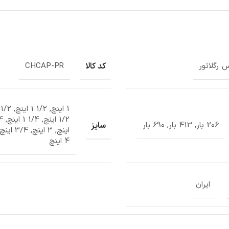
کد کالا
س رگلاتور
CHCAP-PR
سایز
206 بار, 413 بار, 690 بار
4 اینچ
ایران