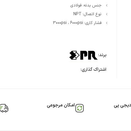
جنس بدنه: فولادی
نوع اتصال: NPT
فشار کاری: 3000psi ، 6000psi
برند:
اشتراک گذاری:
دیجی پی
امکان مرجوعی