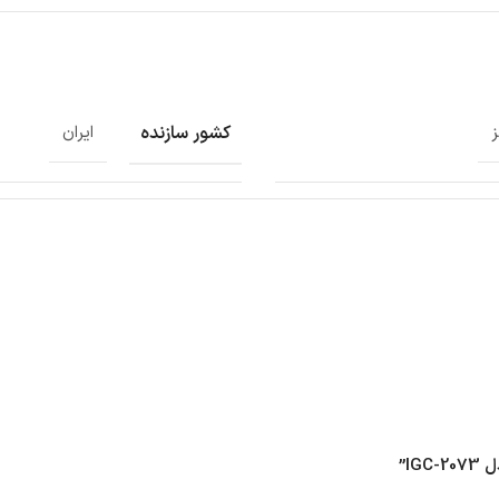
کشور سازنده
ز
ایران
I”