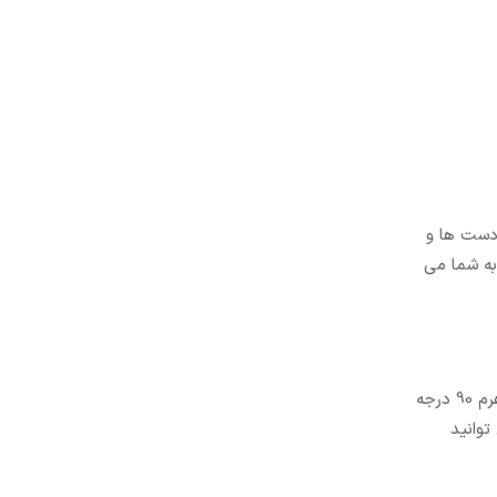
 دست ها و
 این امکان را به شما می
حداکثر وزن لوازم خانگی قابل استفاده توسط گجت آسان بر 200 کیلوگرم است که به این معنی است که اکثر آن ها توسط آن قابل حمل است. اهرم 90 درجه
توانید