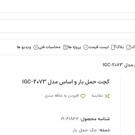
ک
بلاگ
لیست قیمت
پروژه ها
محاسبات فنی
ویدیو ها
IGC-20
گجت حمل بار و اساس مدل IGC-2073
مقایسه
افزودن به علاقه مندی
شناسه محصول:
i9-61832
دسته:
جک حمل بار