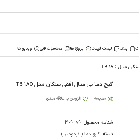
ک
بلاگ
لیست قیمت
پروژه ها
محاسبات فنی
ویدیو ها
ن مدل TB 18D
گیج دما بی متال افقی سنگان مدل TB 18D
مقایسه
افزودن به علاقه مندی
شناسه محصول:
i9-9279
دسته:
گیج دما ( ترمومتر )