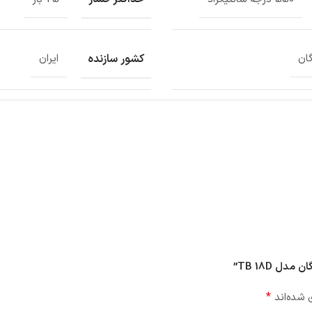
کشور سازنده
ان
ایران
 TB 18D”
*
 شده‌اند