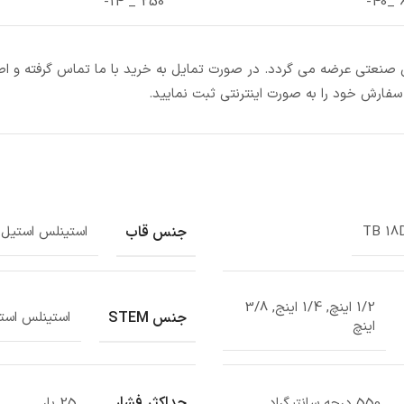
250 _ 14-
60
تی صنعتی عرضه می گردد. در صورت تمایل به خرید با ما تماس گرفته و اط
سفارش خود را به صورت اینترنتی ثبت نمایید.
جنس قاب
TB 18
استینلس استیل
1/2 اینچ, 1/4 اینج, 3/8
جنس STEM
استینلس است
اینچ
حداکثر فشار
550 درجه سانتیگراد
25 بار