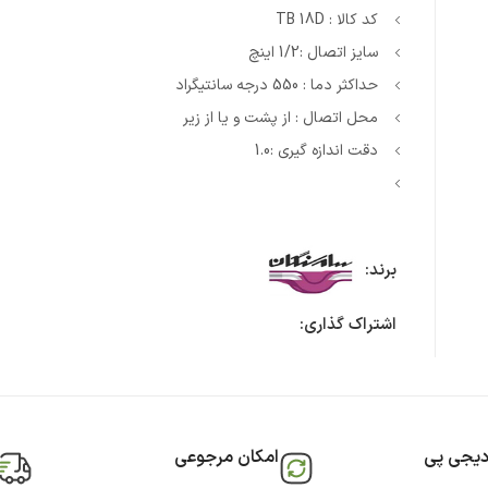
کد کالا : TB 18D
سایز اتصال :1/2 اینچ
حداکثر دما : 550 درجه سانتیگراد
محل اتصال : از پشت و یا از زیر
دقت اندازه گیری :1.0
برند:
اشتراک گذاری:
دیجی پی
امکان مرجوعی