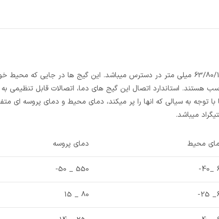
گیج دما بی متال افقی سنگان مدل TB 18A در سایزهای 63/80/100/125/160 میلی متر در دسترس میباشد. این گیج ها در جایی که
ب هستند. استاندارد اتصال این گیج های دما، اتصالات قابل تنظیمی به 
با توجه به سیالی که انها را پر میکند، دمای محیط و دمای پروسه ای متف
گراد میباشد.
ای محیط
دمای پروسه
550 _ 50-
60
80 _ 15
60