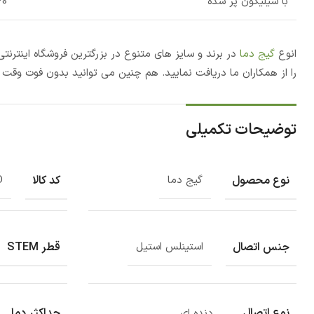
با سیلیکون پر شده
 _40-
انوع
گیج دما
در برند و سایز های متنوع در بزرگترین فروشگاه اینترن
را از همکاران ما دریافت نمایید. هم چنین می توانید بدون فوت وقت 
توضیحات تکمیلی
نوع محصول
کد کالا
گیج دما
D
جنس اتصال
قطر STEM
استینلس استیل
نوع اتصال
حداکثر دما
دنده ای