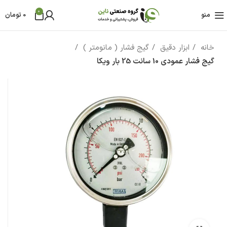
0
منو
0
تومان
خانه
ابزار دقیق
گیج فشار ( مانومتر )
گیج فشار عمودی 10 سانت 25 بار ویکا