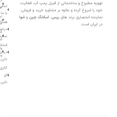
تا
تهویه مطبوع و ساختمانی از قبیل پمپ آب، فعالیت
تماس
سف
خود را شروع کرده و علاوه بر مشاوره خرید و فروش،
با ما
نش
نماینده انحصاری برند های
رپس
،
اسلانگ چین
و
شوا
همکار
م
در ایران است.
درخو
اط
نماین
ش
استخ
وا
در آی
وج
ناین
گالری
آی
ناین