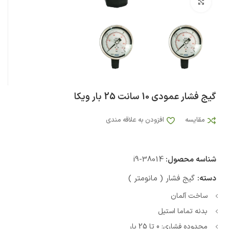
بزرگنمایی تصویر
گیج فشار عمودی 10 سانت 25 بار ویکا
مقایسه
افزودن به علاقه مندی
شناسه محصول:
i9-38014
دسته:
گیج فشار ( مانومتر )
ساخت آلمان
بدنه تماما استیل
محدوده فشاری: 0 تا 25 بار