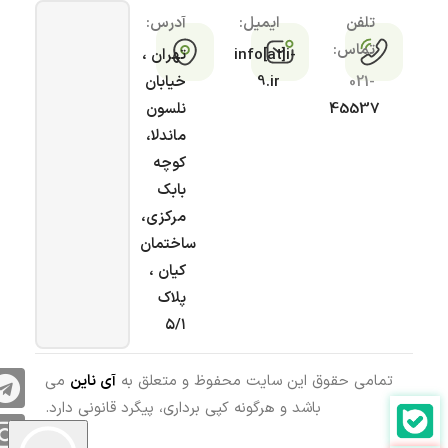
تلفن
ایمیل:
آدرس:
تماس:
info[at]i-
تهران ،
021-
9.ir
خیابان
45537
نلسون
ماندلا،
کوچه
بابک
مرکزی،
ساختمان
کیان ،
پلاک
۵/۱
تمامی حقوق این سایت محفوظ و متعلق به
آی ناین
می
باشد و هرگونه کپی برداری، پیگرد قانونی دارد.