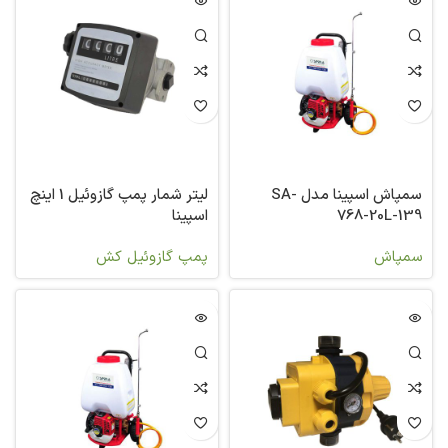
سمپاش اسپینا مدل SA-
لیتر شمار پمپ گازوئیل 1 اینچ
768-20L-139
اسپینا
سمپاش
پمپ گازوئیل کش