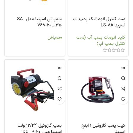
ست کنترل اتوماتیک پمپ آب
سمپاش اسپینا مدل SA-
اسپینا LS-8A
768-20L-35
کلید اتومات پمپ آب (ست
سمپاش
کنترل پمپ آب)
کیت پمپ گازوئیل 1 اینچ
پمپ گازوئیل 12/24 ولت
اسپینا
اسپینا مدل DCTP 40