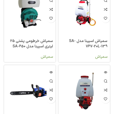
سمپاش اسپینا مدل SA-
سمپاش خرطومی پشتی 25
767-20L-139
لیتری اسپینا مدل SA-650
سمپاش
سمپاش