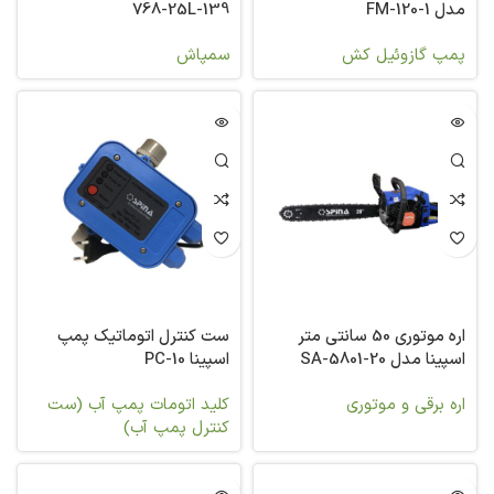
مدل FM-120-1
768-25L-139
پمپ گازوئیل کش
سمپاش
اره موتوری 50 سانتی متر
ست کنترل اتوماتیک پمپ
اسپینا مدل SA-5801-20
اسپینا PC-10
اره برقی و موتوری
کلید اتومات پمپ آب (ست
کنترل پمپ آب)