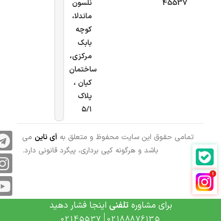
45537
نلسون
ماندلا،
کوچه
بابک
مرکزی،
ساختمان
کیان ،
پلاک
۵/۱
تمامی حقوق این سایت محفوظ و متعلق به
آی ناین
می
باشد و هرگونه کپی برداری، پیگرد قانونی دارد.
برای مشاوره
تلفنی
اینجا فشار دهید
02145537
02188876135