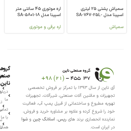
سمپاش پشتی 25 لیتری
اره موتوری 45 سانتی متر
اسپینا مدل SA-767-25L-
اسپینا مدل SA-5801-18
139
سمپاش
اره برقی و موتوری
گروه
حس
من
صنعت
ناین
سب
آی ناین از سال ۱۳۹۳ با تمرکز بر فروش تخصصی
درباره
خر
تجهیزات و ماشین آلات صنعتی، شیرآلات، تجهیزات
ما
تا
تهویه مطبوع و ساختمانی از قبیل پمپ آب، فعالیت
تماس
سف
خود را شروع کرده و علاوه بر مشاوره خرید و فروش،
با ما
نماینده انحصاری برند های
رپس
،
اسلانگ چین
و
شوا
نش
در ایران است.
همکار
م