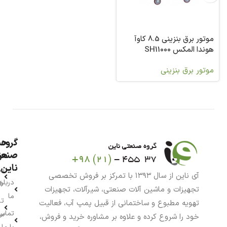
موتور برق بنزینی 8.5 کاوآ
هوندا المکس SH11000
موتور برق بنزینی
گروه
حس
من
صنعت
ناین
سب
آی ناین از سال ۱۳۹۳ با تمرکز بر فروش تخصصی
درباره
خر
تجهیزات و ماشین آلات صنعتی، شیرآلات، تجهیزات
ما
تا
تهویه مطبوع و ساختمانی از قبیل پمپ آب، فعالیت
تماس
سف
خود را شروع کرده و علاوه بر مشاوره خرید و فروش،