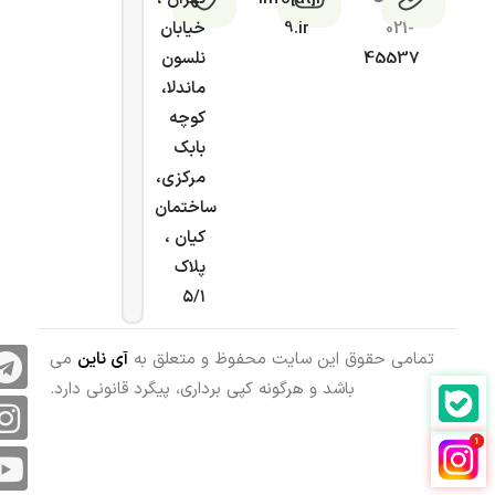
021-
9.ir
خیابان
45537
نلسون
ماندلا،
کوچه
بابک
مرکزی،
ساختمان
کیان ،
پلاک
۵/۱
تمامی حقوق این سایت محفوظ و متعلق به
آی ناین
می
باشد و هرگونه کپی برداری، پیگرد قانونی دارد.