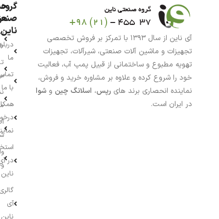
گروه
حس
من
صنعت
ناین
سب
آی ناین از سال ۱۳۹۳ با تمرکز بر فروش تخصصی
درباره
خر
تجهیزات و ماشین آلات صنعتی، شیرآلات، تجهیزات
ما
تا
تهویه مطبوع و ساختمانی از قبیل پمپ آب، فعالیت
تماس
سف
خود را شروع کرده و علاوه بر مشاوره خرید و فروش،
با ما
نماینده انحصاری برند های
رپس
،
اسلانگ چین
و
شوا
نش
در ایران است.
همکار
م
درخو
اط
نماین
ش
استخ
وا
در آی
وج
ناین
گالری
آی
ناین