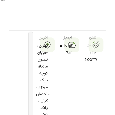
تلفن
ایمیل:
آدرس:
تماس:
info[at]i-
تهران ،
021-
9.ir
خیابان
45537
نلسون
ماندلا،
کوچه
بابک
مرکزی،
ساختمان
کیان ،
پلاک