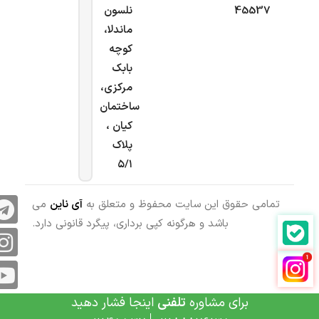
45537
نلسون
ماندلا،
کوچه
بابک
مرکزی،
ساختمان
کیان ،
پلاک
۵/۱
تمامی حقوق این سایت محفوظ و متعلق به
آی ناین
می
باشد و هرگونه کپی برداری، پیگرد قانونی دارد.
برای مشاوره
تلفنی
اینجا فشار دهید