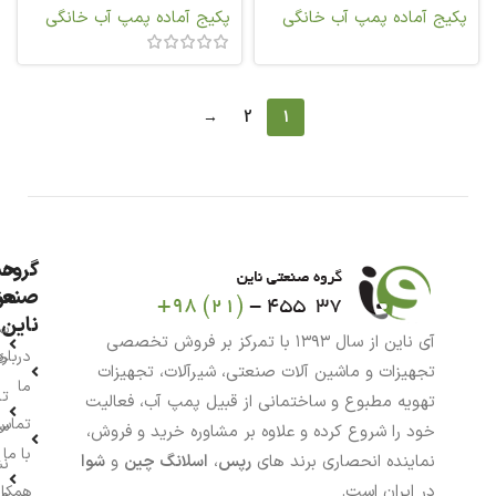
پکیج آماده پمپ آب خانگی
پکیج آماده پمپ آب خانگی
→
2
1
گروه
حس
من
صنعت
ناین
سب
آی ناین از سال ۱۳۹۳ با تمرکز بر فروش تخصصی
درباره
خر
تجهیزات و ماشین آلات صنعتی، شیرآلات، تجهیزات
ما
تا
تهویه مطبوع و ساختمانی از قبیل پمپ آب، فعالیت
تماس
سف
خود را شروع کرده و علاوه بر مشاوره خرید و فروش،
با ما
نماینده انحصاری برند های
رپس
،
اسلانگ چین
و
شوا
نش
در ایران است.
همکار
م