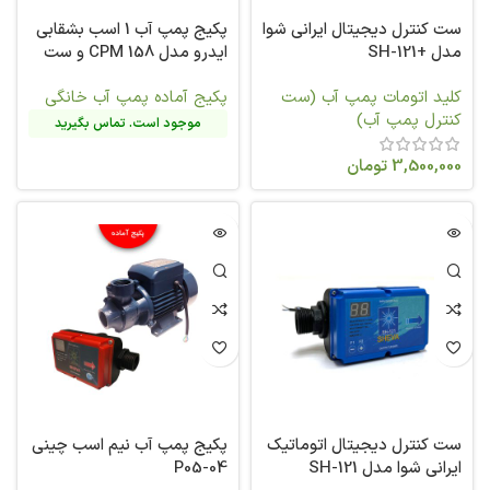
ست کنترل دیجیتال ایرانی شوا
پکیج پمپ آب 1 اسب بشقابی
مدل +SH-121
ایدرو مدل CPM 158 و ست
کنترل شوا
کلید اتومات پمپ آب (ست
پکیج آماده پمپ آب خانگی
کنترل پمپ آب)
موجود است. تماس بگیرید
3,500,000
تومان
ست کنترل دیجیتال اتوماتیک
پکیج پمپ آب نیم اسب چینی
ایرانی شوا مدل SH-121
P05-04