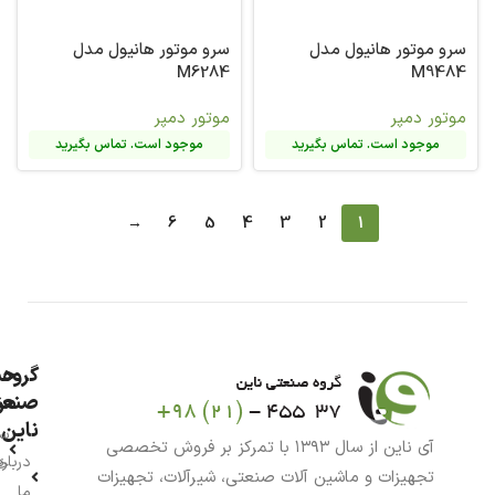
سرو موتور هانیول مدل
سرو موتور هانیول مدل
M6284
M9484
موتور دمپر
موتور دمپر
موجود است. تماس بگیرید
موجود است. تماس بگیرید
→
6
5
4
3
2
1
گروه
حس
من
صنعت
ناین
سب
آی ناین از سال ۱۳۹۳ با تمرکز بر فروش تخصصی
درباره
خر
تجهیزات و ماشین آلات صنعتی، شیرآلات، تجهیزات
ما