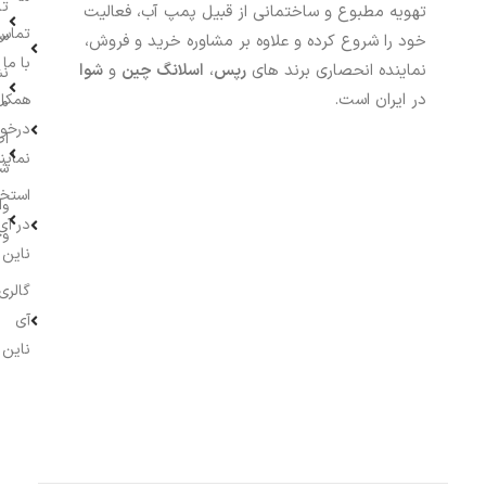
تا
تهویه مطبوع و ساختمانی از قبیل پمپ آب، فعالیت
تماس
سف
خود را شروع کرده و علاوه بر مشاوره خرید و فروش،
با ما
نماینده انحصاری برند های
رپس
،
اسلانگ چین
و
شوا
نش
در ایران است.
همکار
م
درخو
اط
نماین
ش
استخ
وا
در آی
وج
ناین
گالری
آی
ناین