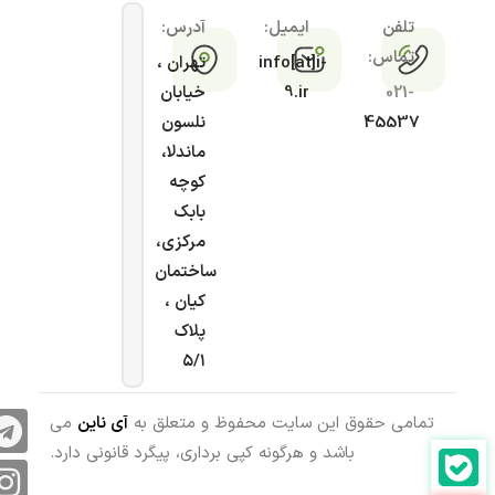
تلفن
ایمیل:
آدرس:
تماس:
info[at]i-
تهران ،
021-
9.ir
خیابان
45537
نلسون
ماندلا،
کوچه
بابک
مرکزی،
ساختمان
کیان ،
پلاک
۵/۱
تمامی حقوق این سایت محفوظ و متعلق به
آی ناین
می
باشد و هرگونه کپی برداری، پیگرد قانونی دارد.