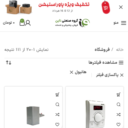
0
منو
0
تومان
خانه
فروشگاه
نمایش 1–20 از 111 نتیجه
مشاهده فیلترها
هانیول
پاکسازی فیلتر