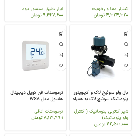
کنترلر دما و رطوبت
ابزار دقیق
,
سنسور دود
4,324,320
تومان
9,427,600
تومان
بال ولو سوئیچ لاک و اکچویتور
ترموستات فن کویل دیجیتال
پنوماتیک سوئیچ لاک به همراه
هانیول مدل WS8
میکرو سوئیچ هانیول
شیر کنترلی پنوماتیک ( کنترل
ترموستات اتاقی
ولو پنوماتیک)
8,119,999
تومان
112,500,000
تومان