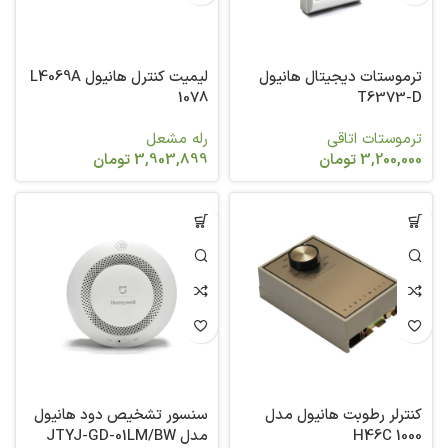
ترموستات دیجیتال هانیول
لیمیت کنترل هانیول L4069A
1078
T6373-D
ترموستات اتاقی
رله مشعل
3,200,000
تومان
3,903,899
تومان
کنترلر رطوبت هانیول مدل
سنسور تشخیص دود هانیول
H46C 1000
مدل JTYJ-GD-01LM/BW