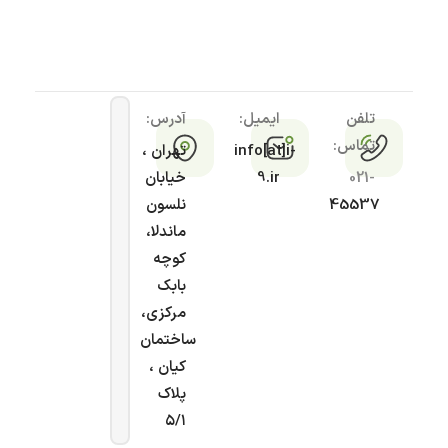
تلفن
ایمیل:
آدرس:
تماس:
info[at]i-
تهران ،
021-
9.ir
خیابان
45537
نلسون
ماندلا،
کوچه
بابک
مرکزی،
ساختمان
کیان ،
پلاک
۵/۱