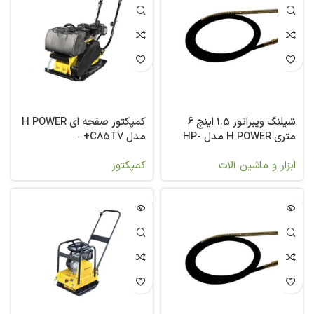
شیلنگ ویبراتور 1.5 اینچ 6
کمپکتور صفحه ای H POWER
متری H POWER مدل HP-
مدل C85T7+–
VPS38
ابزار و ماشین آلات
کمپکتور