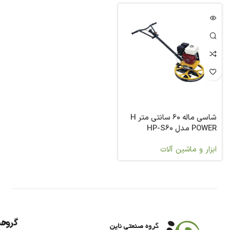
شاسی ماله 60 سانتی متر H
POWER مدل HP-S60
ابزار و ماشین آلات
گروه
حس