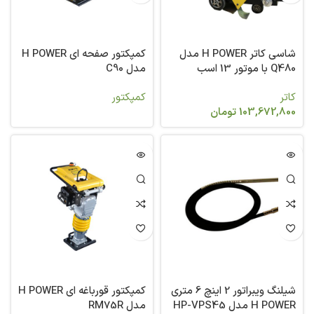
شاسی کاتر H POWER مدل
کمپکتور صفحه ای H POWER
Q480 با موتور 13 اسب
مدل C90
لانسین
کاتر
کمپکتور
103,672,800
تومان
شیلنگ ویبراتور 2 اینچ 6 متری
کمپکتور قورباغه ای H POWER
H POWER مدل HP-VPS45
مدل RM75R