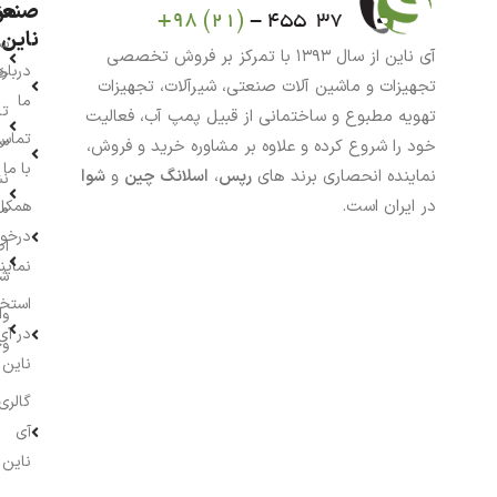
من
صنعت
ناین
سب
آی ناین از سال ۱۳۹۳ با تمرکز بر فروش تخصصی
درباره
خر
تجهیزات و ماشین آلات صنعتی، شیرآلات، تجهیزات
ما
تا
تهویه مطبوع و ساختمانی از قبیل پمپ آب، فعالیت
تماس
سف
خود را شروع کرده و علاوه بر مشاوره خرید و فروش،
با ما
نماینده انحصاری برند های
رپس
،
اسلانگ چین
و
شوا
نش
در ایران است.
همکار
م
درخو
اط
نماین
ش
استخ
وا
در آی
وج
ناین
گالری
آی
ناین