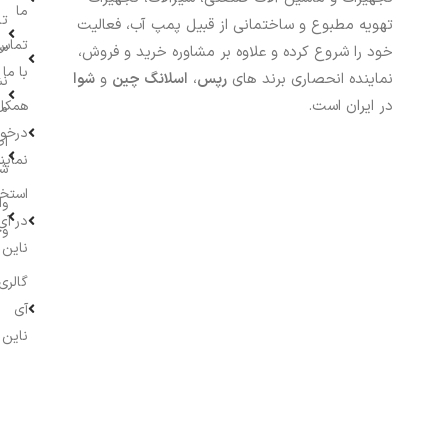
ما
تا
تهویه مطبوع و ساختمانی از قبیل پمپ آب، فعالیت
تماس
سف
خود را شروع کرده و علاوه بر مشاوره خرید و فروش،
با ما
نماینده انحصاری برند های
رپس
،
اسلانگ چین
و
شوا
نش
در ایران است.
همکار
م
درخو
اط
نماین
ش
استخ
وا
در آی
وج
ناین
گالری
آی
ناین