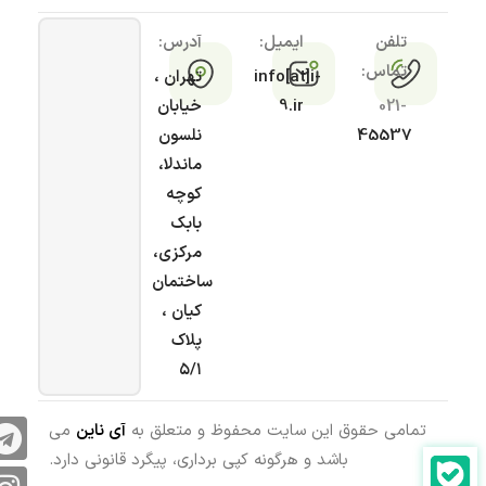
تلفن
ایمیل:
آدرس:
تماس:
info[at]i-
تهران ،
021-
9.ir
خیابان
45537
نلسون
ماندلا،
کوچه
بابک
مرکزی،
ساختمان
کیان ،
پلاک
۵/۱
تمامی حقوق این سایت محفوظ و متعلق به
آی ناین
می
باشد و هرگونه کپی برداری، پیگرد قانونی دارد.