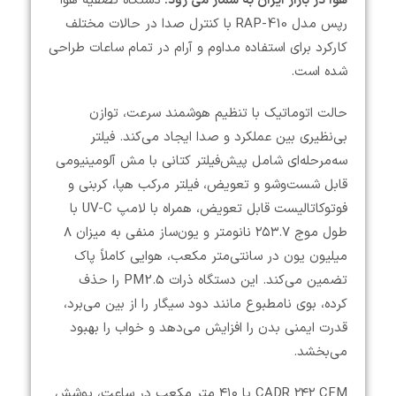
هوا در بازار ایران به شمار می رود.
دستگاه تصفیه هوا
رپس مدل RAP-410 با کنترل صدا در حالات مختلف
کارکرد
برای استفاده مداوم و آرام در تمام ساعات طراحی
شده است.
حالت اتوماتیک با تنظیم هوشمند سرعت، توازن
بی‌نظیری بین عملکرد و صدا ایجاد می‌کند. فیلتر
سه‌مرحله‌ای شامل پیش‌فیلتر کتانی با مش آلومینیومی
قابل شست‌وشو و تعویض، فیلتر مرکب هپا، کربنی و
فوتوکاتالیست قابل تعویض، همراه با لامپ UV-C با
طول موج ۲۵۳.۷ نانومتر و یون‌ساز منفی به میزان ۸
میلیون یون در سانتی‌متر مکعب، هوایی کاملاً پاک
تضمین می‌کند. این دستگاه ذرات PM2.5 را حذف
کرده، بوی نامطبوع مانند دود سیگار را از بین می‌برد،
قدرت ایمنی بدن را افزایش می‌دهد و خواب را بهبود
می‌بخشد.
CADR ۲۴۲ CFM یا ۴۱۰ متر مکعب در ساعت، پوشش