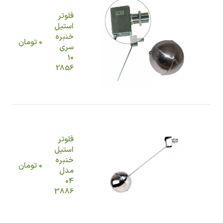
فلوتر
استیل
خنبره
0
تومان
سری
10
2856
فلوتر
استیل
خنبره
0
تومان
مدل
04
3886