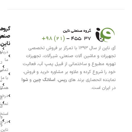
گروه
حس
من
صنعت
ناین
سب
آی ناین از سال ۱۳۹۳ با تمرکز بر فروش تخصصی
درباره
خر
تجهیزات و ماشین آلات صنعتی، شیرآلات، تجهیزات
ما
تا
تهویه مطبوع و ساختمانی از قبیل پمپ آب، فعالیت
تماس
سف
خود را شروع کرده و علاوه بر مشاوره خرید و فروش،
با ما
نماینده انحصاری برند های
رپس
،
اسلانگ چین
و
شوا
نش
در ایران است.
همکار
م
درخو
اط
نماین
ش
استخ
وا
در آی
وج
ناین