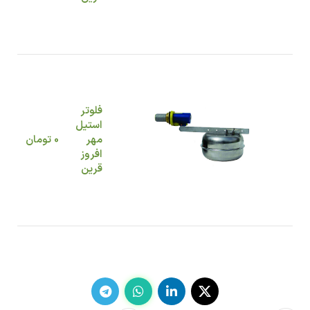
فلوتر
استیل
مهر
0
تومان
افروز
قرین