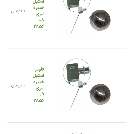
استیل
خنبره
0
تومان
سری
08
2856
فلوتر
استیل
خنبره
0
تومان
سری
09
2856