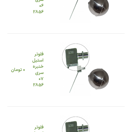
06
2856
فلوتر
استیل
خنبره
0
تومان
سری
07
2856
فلوتر