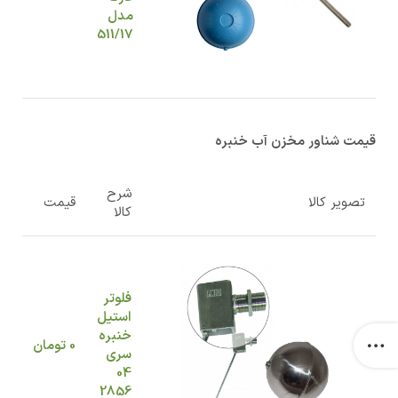
مدل
511/17
قیمت شناور مخزن آب خنبره
شرح
تصویر کالا
قیمت
کالا
فلوتر
استیل
خنبره
0
تومان
سری
04
2856