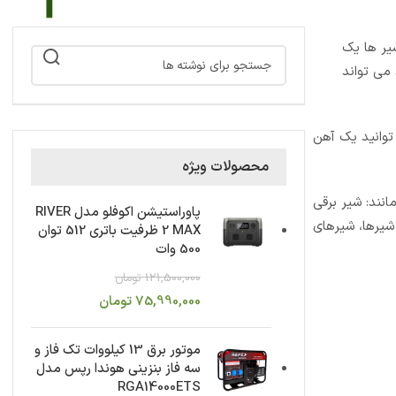
شیر ها یک
می تواند
توانید یک آهن
محصولات ویژه
مانند: شیر برقی
پاوراستیشن اکوفلو مدل RIVER
 تا سایز 1/2 اینچ موجود هستند.به این شیرها، شیرهای
2 MAX ظرفیت باتری 512 توان
500 وات
121,500,000
تومان
75,990,000
تومان
موتور برق 13 کیلووات تک فاز و
سه فاز بنزینی هوندا رپس مدل
RGA14000ETS