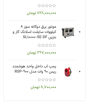
728,000,000
تومان
موتور برق دوگانه سوز 8
کیلووات سایلنت اسلانگ گاز و
بنزین SL10000-SE-DF
297,000,000
تومان
پمپ آب داخل واحد هوشمند
رپس 90 وات مدل RSP-900
8,700,000
تومان