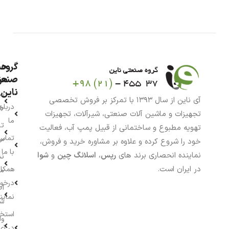
گروه
حس
من
صنعت
ناین
سب
آی ناین از سال ۱۳۹۳ با تمرکز بر فروش تخصصی
درباره
خر
تجهیزات و ماشین آلات صنعتی، شیرآلات، تجهیزات
ما
تا
تهویه مطبوع و ساختمانی از قبیل پمپ آب، فعالیت
تماس
سف
خود را شروع کرده و علاوه بر مشاوره خرید و فروش،
با ما
نماینده انحصاری برند های
رپس
،
اسلانگ چین
و
شوا
نش
در ایران است.
همکار
م
درخو
اط
نماین
ش
استخ
وا
در آی