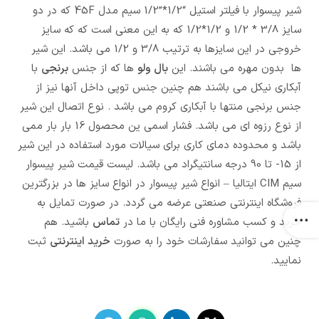
شیر پیسوار با فیلتر استیل “1/2*”1/2 سیم مدل 45F که در دو
سایز 3/8 * 1/2 و 1/2*1/2 که به این معنی است که که سایز
خروجی در این سایزها به ترتیب 3/8 و 1/2 می باشد. این شیر
ها بدون مهره می باشند. این
بال ولو
ها که از جنس
برنجی
با
آبکاری نیکل می باشند هم چنین جنس توپی داخل آنها نیز از
جنس برنجی منتها با آبکاری کروم می باشد . نوع اتصال این شیر
از نوع رزوه ای می باشد. فشار اسمی ین محصول 16 بار بار ممی
باشد و محدوده دمای کاری برای سیالات مورد استفاده در این شیر
از 15- تا 90 درجه سانتیگراد می باشد. لیست قیمت شیر پیسوار
سیم CIM ایتالیا – انواع شیر پیسوار در انواع سایز ها در بزرگترین
فروشگاه اینترنتی صنعتی عرضه می گردد. در صورت تمایل به
خرید و کسب مشاوره فنی رایگان با ما در
تماس
باشید. هم
چنین می توانید سفارشات خود را به صورت
خرید اینترنتی
ثبت
نمایید.