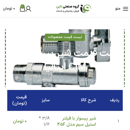
0
منو
0
تومان
لیست قیمت محصولات
لیست قیمت شیر پیسوار سیم
CIM ایتالیا
0
مهندس نسترن سلیمی
آخرین بروز رسانی 11 تیر - 1403
قیمت
ردیف
شرح کالا
سایز
(تومان)
شیر پیسوار با فیلتر
3/8 *
1
0
تومان
استیل سیم مدل 45F
1/2