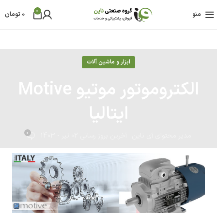
0
منو
0
تومان
ابزار و ماشین آلات
الکتروموتور موتیو Motive
ایتالیا
0
مدیر محتوای آی ناین
آخرین بروز رسانی 02 تیر - 1403