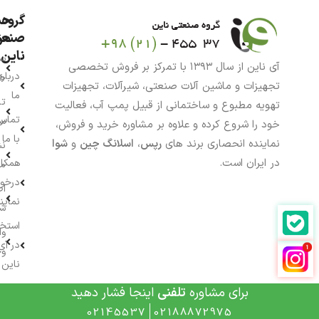
گروه
حس
من
صنعت
ناین
سب
آی ناین از سال ۱۳۹۳ با تمرکز بر فروش تخصصی
درباره
خر
تجهیزات و ماشین آلات صنعتی، شیرآلات، تجهیزات
ما
تا
تهویه مطبوع و ساختمانی از قبیل پمپ آب، فعالیت
تماس
سف
خود را شروع کرده و علاوه بر مشاوره خرید و فروش،
با ما
نماینده انحصاری برند های
رپس
،
اسلانگ چین
و
شوا
نش
در ایران است.
همکار
م
درخو
اط
نماین
ش
استخ
وا
در آی
وج
ناین
گالری
برای مشاوره
تلفنی
اینجا فشار دهید
آی
02145537
02188872975