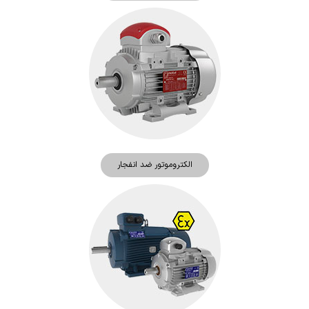
الکتروموتور ضد انفجار