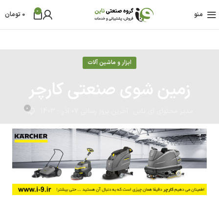
0
منو
0
تومان
ابزار و ماشین آلات
زمین شوی صنعتی کارچر
0
مدیر محتوای آی ناین
آخرین بروز رسانی 07 آذر - 1403