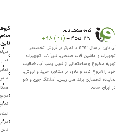
گروه
حس
من
صنعت
ناین
سب
آی ناین از سال ۱۳۹۳ با تمرکز بر فروش تخصصی
درباره
خر
تجهیزات و ماشین آلات صنعتی، شیرآلات، تجهیزات
ما
تا
تهویه مطبوع و ساختمانی از قبیل پمپ آب، فعالیت
تماس
سف
خود را شروع کرده و علاوه بر مشاوره خرید و فروش،
با ما
نماینده انحصاری برند های
رپس
،
اسلانگ چین
و
شوا
نش
در ایران است.
همکار
م
درخو
اط
نماین
ش
استخ
وا
در آی
وج
ناین