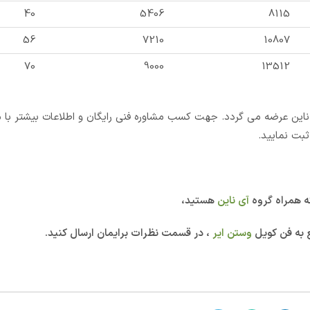
40
5406
8115
56
7210
10807
70
9000
13512
 آی ناین عرضه می گردد. جهت کسب مشاوره فنی رایگان و اطلاعات بیشتر با 
بت نمایید.
 همراه گروه
آی ناین
هستید،
 به فن کویل
وستن ایر
، در قسمت نظرات برایمان ارسال کنید.