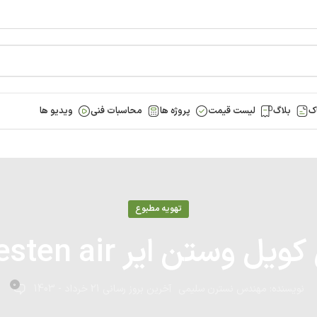
ک
بلاگ
لیست قیمت
پروژه ها
محاسبات فنی
ویدیو ها
تهویه مطبوع
ویل وستن ایر Westen air
0
نویسنده:
مهندس نسترن سلیمی
آخرین بروز رسانی 21 خرداد - 1403