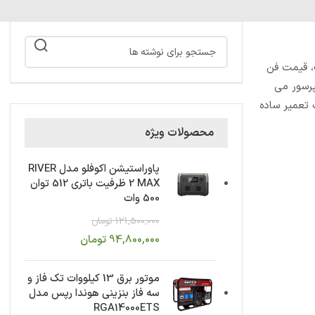
است، قیمت فن
رانتی قطعات و 5 سال گارانتی برای کمپرسور می
یک تعمیر ساده
محصولات ویژه
پاوراستیشن اکوفلو مدل RIVER
2 MAX ظرفیت باتری 512 توان
500 وات
121,500,000
تومان
94,800,000
تومان
موتور برق 13 کیلووات تک فاز و
سه فاز بنزینی هوندا رپس مدل
RGA14000ETS