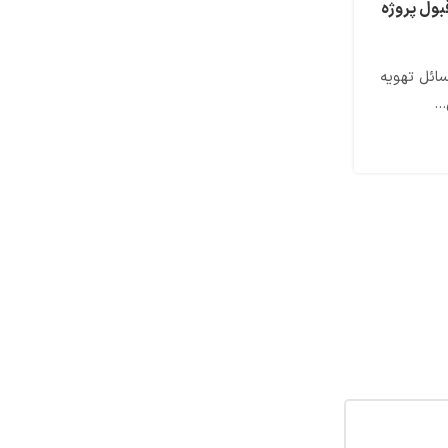
برج خنک کننده در تهویه مطبوع | قیمت به همر
های حل مسائل تهویه
برج خنک کننده، سازه ای است که گرمای اضافی م
.
غالباً آب ) را گرفته و آن را در جو آزاد 
ادامه مطلب