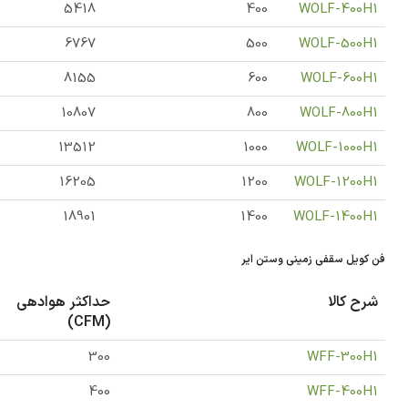
5418
400
WOLF-400H1
6767
500
WOLF-500H1
8155
600
WOLF-600H1
10807
800
WOLF-800H1
13512
1000
WOLF-1000H1
16205
1200
WOLF-1200H1
18901
1400
WOLF-1400H1
فن کویل سقفی زمینی وستن ایر
شرح کالا
حداکثر هوادهی
(CFM)
300
WFF-300H1
400
WFF-400H1