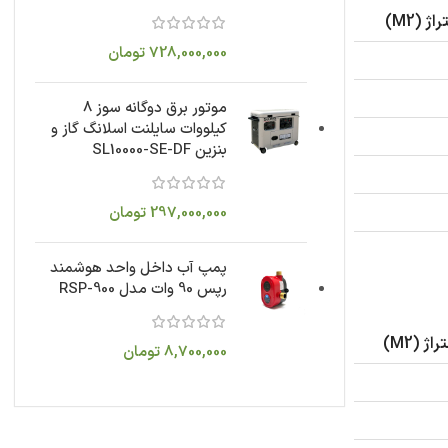
 (M2)
728,000,000
تومان
موتور برق دوگانه سوز 8
کیلووات سایلنت اسلانگ گاز و
بنزین SL10000-SE-DF
297,000,000
تومان
پمپ آب داخل واحد هوشمند
رپس 90 وات مدل RSP-900
 (M2)
8,700,000
تومان