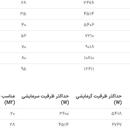
28
3678
35
4514
40
5406
56
7210
70
9018
80
10810
95
12611
حداکثر ظرفیت گرمایشی
حداکثر ظرفیت سرمایشی
مناسب بر
(M2)
(W)
(W)
20
3600
5418
28
4514
6767