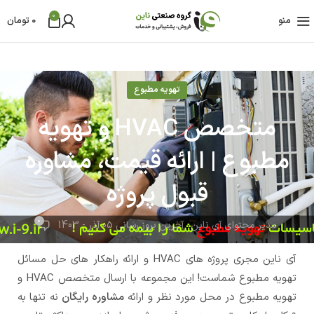
0
منو
0
تومان
تهویه مطبوع
متخصص HVAC و تهویه
مطبوع | ارائه قیمت، مشاوره
قبول پروژه
0
مدیر محتوای آی ناین
آخرین بروز رسانی 05 آذر - 1403
آی ناین مجری پروژه های HVAC و ارائه راهکار های حل مسائل
تهویه مطبوع شماست! این مجموعه با ارسال متخصص HVAC و
تهویه مطبوع در محل مورد نظر و ارائه
مشاوره رایگان
نه تنها به