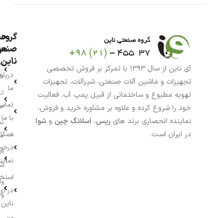
گروه
حس
من
صنعت
ناین
سب
آی ناین از سال ۱۳۹۳ با تمرکز بر فروش تخصصی
درباره
خر
تجهیزات و ماشین آلات صنعتی، شیرآلات، تجهیزات
ما
تا
تهویه مطبوع و ساختمانی از قبیل پمپ آب، فعالیت
تماس
سف
خود را شروع کرده و علاوه بر مشاوره خرید و فروش،
با ما
نماینده انحصاری برند های
رپس
،
اسلانگ چین
و
شوا
نش
در ایران است.
همکار
م
درخو
اط
نماین
ش
استخ
وا
در آی
وج
ناین