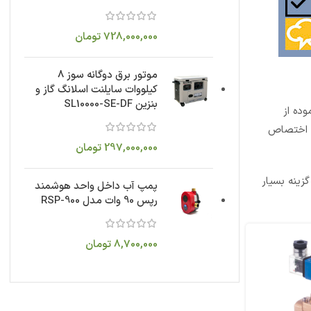
728,000,000
تومان
موتور برق دوگانه سوز 8
کیلووات سایلنت اسلانگ گاز و
بنزین SL10000-SE-DF
وده از
د اختصاص
297,000,000
تومان
زینه بسیار
پمپ آب داخل واحد هوشمند
رپس 90 وات مدل RSP-900
8,700,000
تومان