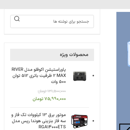
محصولات ویژه
پاوراستیشن اکوفلو مدل RIVER
2 MAX ظرفیت باتری 512 توان
500 وات
121,500,000
تومان
75,990,000
تومان
موتور برق 13 کیلووات تک فاز و
سه فاز بنزینی هوندا رپس مدل
RGA14000ETS