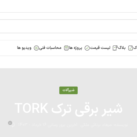
ک
بلاگ
لیست قیمت
پروژه ها
محاسبات فنی
ویدیو ها
شیرآلات
شیر برقی ترک TORK
0
نویسنده:
میعاد برنائی ملکی
آخرین بروز رسانی 16 خرداد - 1403