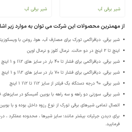
شیر برقی آب
شیر برقی آب
از مهمترین محصولات این شرکت می توان به موارد زیر اشار
شیر برقی. دیافراگمی تورک برای مصارف آب، هوا، روغن با ویسکوزیته کم با فشار کاری 1 تا 16 بار و درجه حرارت تا 0
اینچ تا 2 اینچ در دو حالت. نرمال کلوز و نرمال اوپن
شیر برقی. دیافراگمی برای فشار تا 40 بار در سایز های 2\1 و 1 اینچ به صورت؛ نرمال کلوز و نرمال اوپن
شیر برقی. دیافراگمی برای فشار تا 70 بار در سایز های 2\1 و 1 اینچ به صورت؛ نرمال کلوز و نرمال اوپن
شیر برقی. 90 درجه دستگاه بگ فیلتر از سایز 2\1 تا 2\1 1 اینچ
شیر برقی. سوزنی دو راهه و سه راهه با بوبین آمیسکو در سایزهای 8\1 و 4\1
اتصال تمامی شیرهای برقی تورک از نوع رزوه داخل بوده و با بوبین های 12 ، 24 ،110 و 220 ولت موجود و قابل ارائه
برای دیدن جرئیات بیشتر مانند؛ سایز شیرها ، محدوده عملکرد ، د
فرمایید.