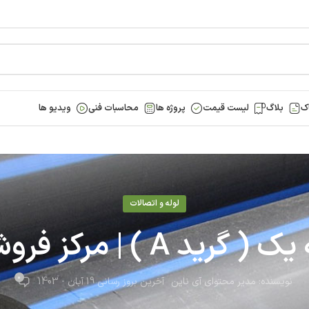
ک
بلاگ
لیست قیمت
پروژه ها
محاسبات فنی
ویدیو ها
لوله و اتصالات
رکز فروش با قیمت مناسب
0
نویسنده:
مدیر محتوای آی ناین
آخرین بروز رسانی 19 آبان - 1403