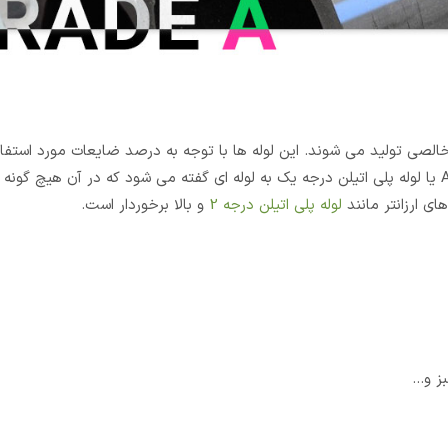
اخالصی تولید می شوند. این لوله ها با توجه به درصد ضایعات مورد استفاد
گرید های مختلف از جمله A، B، C و D تقسیم بندی می شوند. گرید A یا لوله پلی اتیلن درجه یک به لوله ای گفته می شود که در آن هی
ی ارزانتر مانند
لوله پلی اتیلن درجه 2
و بالا برخوردار است.
 و...