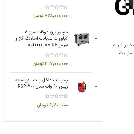
728,000,000
تومان
موتور برق دوگانه سوز 8
کیلووات سایلنت اسلانگ گاز و
بنزین SL10000-SE-DF
ه در آن به
چ گونه ضایعات
297,000,000
تومان
پمپ آب داخل واحد هوشمند
رپس 90 وات مدل RSP-900
8,700,000
تومان