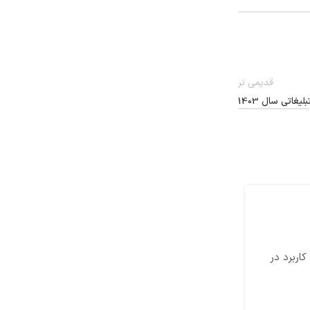
قدیمی تر
یغاتی سال 1403
15
فروردین
کاربرد در