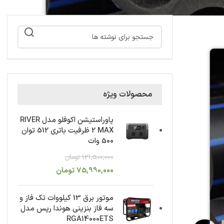
محصولات ویژه
پاوراستیشن اکوفلو مدل RIVER
2 MAX ظرفیت باتری 512 توان
500 وات
121,500,000
تومان
75,990,000
تومان
موتور برق 13 کیلووات تک فاز و
سه فاز بنزینی هوندا رپس مدل
RGA14000ETS