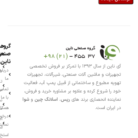
گروه
حس
من
صنعت
ناین
سب
آی ناین از سال ۱۳۹۳ با تمرکز بر فروش تخصصی
درباره
خر
تجهیزات و ماشین آلات صنعتی، شیرآلات، تجهیزات
ما
تا
تهویه مطبوع و ساختمانی از قبیل پمپ آب، فعالیت
تماس
سف
خود را شروع کرده و علاوه بر مشاوره خرید و فروش،
با ما
نماینده انحصاری برند های
رپس
،
اسلانگ چین
و
شوا
نش
در ایران است.
همکار
م
درخو
اط
نماین
ش
استخ
وا