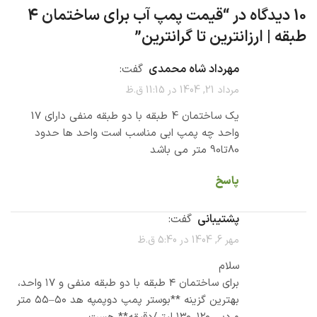
10 دیدگاه در “
قیمت پمپ آب برای ساختمان 4
طبقه | ارزانترین تا گرانترین
”
مهرداد شاه محمدی
گفت:
مرداد 21, 1404 در 11:15 ق.ظ
یک ساختمان 4 طبقه با دو طبقه منفی دارای 17
واحد چه پمپ ابی مناسب است واحد ها حدود
80تا90 متر می باشد
پاسخ
پشتیبانی
گفت:
مهر 6, 1404 در 5:40 ق.ظ
سلام
برای ساختمان ۴ طبقه با دو طبقه منفی و ۱۷ واحد،
بهترین گزینه **بوستر پمپ دوپمپه هد ۵۰–۵۵ متر