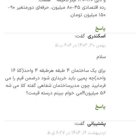
و دبی ۱۲۰–۱۳۰ لیتر/دقیقه** هست.
رده اقتصادی ۴۵–۸۰ میلیون، حرفه‌ای دورمتغیر ۹۰–
۱۵۰ میلیون تومان.
پاسخ
اسکندری
گفت:
بهمن 30, 1403 در 6:06 ب.ظ
سلام
برای یک ساختمان 4 طبقه هرطبقه 4 واحد(کلا 16
واحد)چه پمپی باید خریداری شود درضمن قیم را می
فرمایید چون مدیرساختمان شفاهی گفته کلا می شه
56 میلیون!!!می خوام ببینم درسته قیمت؟
پاسخ
پشتیبانی
گفت:
اردیبهشت 16, 1404 در 8:27 ق.ظ