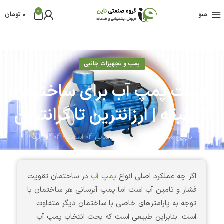
0
منو
0
تومان
پمپ و تجهیزات جانبی
قیمت پمپ آب برای ساختمان
4 طبقه | ارزانترین تا گرانترین
10
نازنین مشایخی
آخرین بروز رسانی 04 اسفند - 1404
اگر چه عملکرد اصلی انواع
پمپ آب
در ساختمان تقویت
فشار و تامین آب است اما پمپ آبرسانی هر ساختمان با
توجه به پارامترهای خاصی با ساختمان دیگر متفاوت
است. بنابراین طبیعی است که بحث انتخاب پمپ آب