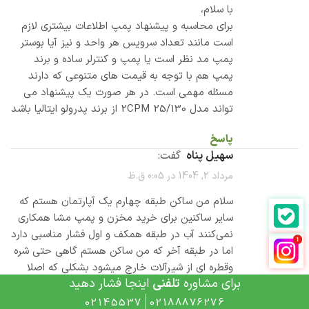
با سلام،
برای محاسبه و پیشنهاد پمپ اطلاعات بیشتری لازم
است مانند تعداد سرویس هر واحد و نیز آیا بوستر
پمپ مد نظر است یا پمپ و کنترلر ساده و برند
پمپ هم با توجه به قیمت های متنوعی که دارند
مسئله مهمی است. در هر صورت یک پیشنهاد می
تواند مدل 2CPM 25/130 از برند پدرولو ایتالیا باشد
پاسخ
سهیل پناه
گفت:
مرداد 2, 1404 در 0:05 ق.ظ
سلام من ساکن طبقه چهارم یک آپارتمان هستم که
سایر ساکنین برای خرید مخزن و پمپ مشا همکاری
نمی‌کنند آب در طبقه همکف و اول فشار مناسبی دارد
اما در طبقه آخر که من ساکن هستم گاهی حتی شره
وقطره ای از شیرآلات خارج میشود بشکلی که اصلا
برای مشاوره
تلفنی
اینجا فشار دهید
قابل استفاده نیست آیا گزینه مناسب جمعو جور و
بی صدا بدون نیاز به مخزن برای حل مشکل من
02145537
02188876276