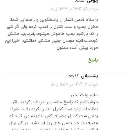
رئوفی
گفت:
مرداد 18, 1403 در 11:24 ق.ظ
با سلام،ضمن تشکر از پاسخگویی و راهنمایی شما.
مخزن پمپ و ست کنترل را نصب کردم ولی اگر شیر
را کم بازکنیم پمپ خاموش میشود،بفرمایید مشکل
کجاست.البته دوسال چنین مشکلی نداشتیم اخیرا این
مورد پیش آمده.ممنون
پاسخ
پشتیبانی
گفت:
خرداد 7, 1404 در 5:58 ق.ظ
سلام وقت بخیر
خوشحالیم که پاسخ مناسب را دریافت کردید. اگر
تنظیمات اولیه ست کنترل تغییر نکرده باشد، صرفا
زمانی ست کنترل مصارف کم را نادیده می گیرد که
مصرف در حد نشتی های ریز آب باشد. در کل برای