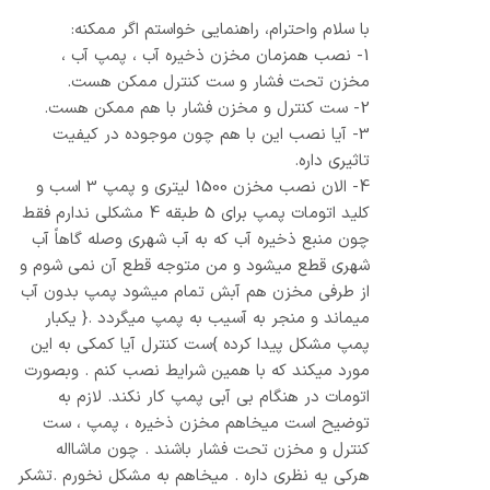
با سلام واحترام، راهنمایی خواستم اگر ممکنه:
1- نصب همزمان مخزن ذخیره آب ، پمپ آب ،
مخزن تحت فشار و ست کنترل ممکن هست.
2- ست کنترل و مخزن فشار با هم ممکن هست.
3- آیا نصب این با هم چون موجوده در کیفیت
تاثیری داره.
4- الان نصب مخزن 1500 لیتری و پمپ 3 اسب و
کلید اتومات پمپ برای 5 طبقه 4 مشکلی ندارم فقط
چون منبع ذخیره آب که به آب شهری وصله گاهاً آب
شهری قطع میشود و من متوجه قطع آن نمی شوم و
از طرفی مخزن هم آبش تمام میشود پمپ بدون آب
میماند و منجر به آسیب به پمپ میگردد .{ یکبار
پمپ مشکل پیدا کرده }ست کنترل آیا کمکی به این
مورد میکند که با همین شرایط نصب کنم . وبصورت
اتومات در هنگام بی آبی پمپ کار نکند. لازم به
توضیح است میخاهم مخزن ذخیره ، پمپ ، ست
کنترل و مخزن تحت فشار باشند . چون ماشااله
هرکی یه نظری داره . میخاهم به مشکل نخورم .تشکر