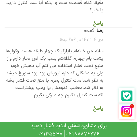
دقیقا کدام قسمت است و اینکه آیا ست کنترل دارید
یا خیر؟
پاسخ
رضا
گفت:
دی 4, 1403 در 6:06 ب.ظ
سلام من خانه‌ام باپارکینگ چهار طبقه هست وکولرها
پشت بام چهارم گذاشتم پمپ یک اس بخار دارم واز
منبع تحت فشار استفاده می کنم آب دهیش خوبه
ولی یه مشکلی که داره تیوپش زود زود سوراخ میشه
به نظر شما ست کنترل بخرم یا منع تحت فشار باشه
به نظر شمامعایب کدومش برا پمپ بیشتراست
اگه ست کنترل بگیرم چه مارکی بگیرم
پاسخ
پشتیبانی
گفت:
برای مشاوره
تلفنی
اینجا فشار دهید
اردیبهشت 16, 1404 در 8:30 ق.ظ
02145537
02188876276