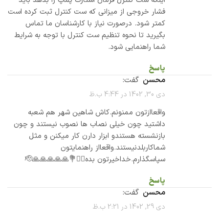
اینکه ست کنترل فرمان استارت پمپ را بدهد باید
فشار خروجی از میزانی که ست کنترل ثبت کرده است
کمتر شود. درصورت نیاز با کارشناسان ما تماس
بگیرید تا نحوه تنظیم ست کنترل با توجه به شرایط
شما راهنمایی شود.
پاسخ
محسن
گفت:
دی 30, 1402 در 4:44 ب.ظ
واقعاازتون ممنونم.کاش شاهین شهر هم شعبه
داشتید چون خیلی نصاب ها نصوب نیستند و چون
بازنشسته هستندو ابزار دارن کار میکنن و مثل
شماکاربلدنیستند.واقعااز راهنمایتون
سپاسگذارم.خداخیرتون بده🙋‍♂️💐🙏🙏🙏🙏🙏🫡
پاسخ
محسن
گفت:
دی 29, 1402 در 2:21 ب.ظ