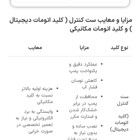
مزایا و معایب ست کنترل ( کلید اتومات دیجیتال
) و کلید اتومات مکانیکی
نوع کلید
مزایا
معایب
عملکرد دقیق و
یکنواخت پمپ
کاهش نوسان
فشار آب
هزینه اولیه بالاتر
نسبت به کلید
ست
محافظت از
مکانیکی
کنترل
پمپ در برابر
خشک‌کار شدن
وابستگی به برد
(کلید
و استارت مکرر
الکترونیکی و نیاز به
اتومات
تعمیر تخصصی در
نصب ساده و
دیجیتال)
صورت خرابی
بدون نیاز به
منبع تحت فشار