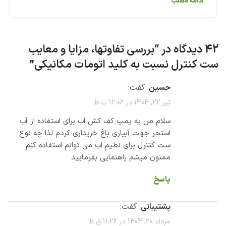
ادامه مطلب
42 دیدگاه در “
بررسی تفاوتها، مزایا و معایب
ست کنترل نسبت به کلید اتومات مکانیکی
”
حسین
گفت:
تیر 22, 1404 در 12:06 ب.ظ
سلام من یه پمپ کف کش اب برای استفاده از آب
استخر جهت آبیاری باغ خریداری کردم لذا چه نوع
ست کنترل برای نطیم اب می توانم استفاده کنم
ممنون میشم راهنمایی بفرمایید
پاسخ
پشتیبانی
گفت:
مرداد 20, 1404 در 11:26 ق.ظ