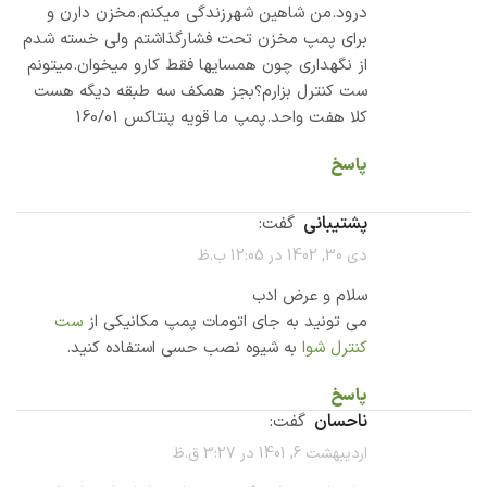
درود.من شاهین شهرزندگی میکنم.مخزن دارن و
برای پمپ مخزن تحت فشارگذاشتم ولی خسته شدم
از نگهداری چون همسایها فقط کارو میخوان.میتونم
ست کنترل بزارم؟بجز همکف سه طبقه دیگه هست
کلا هفت واحد.پمپ ما قویه پنتاکس 160/01
پاسخ
پشتیبانی
گفت:
دی 30, 1402 در 12:05 ب.ظ
سلام و عرض ادب
می تونید به جای اتومات پمپ مکانیکی از
ست
کنترل شوا
به شیوه نصب حسی استفاده کنید.
پاسخ
ناحسان
گفت:
اردیبهشت 6, 1401 در 3:27 ق.ظ