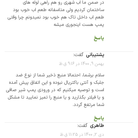
در صمن ما اب شهری رو هم راهی لوله های
ساختمان کردیم ولی متاسفانه طعم اب خوب بود
طعم اب داخل تاک هم خوب بود نمیدونم چرا وقتی
پمپ هست اینجوری میشه
پاسخ
پشتیبانی
گفت:
بهمن 9, 1400 در 9:16 ق.ظ
سلام برشما، احتمالا منبع ذخیر شما از نوع ضد
جلبک و آنتی باکتریال نبوده و این اتفاق پیش آمده
است و توصیه میکنیم که در ورودی پمپ شیر صافی
و یا فیلتر بگذارید و یا منبع را تمیز نمایید تا مشکل
شما مرتفع گردد.
پاسخ
طاهری
گفت:
دی 2, 1400 در 11:25 ق.ظ