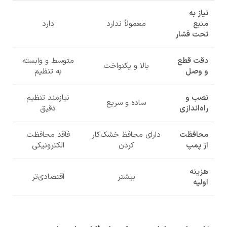
نیاز به
منبع
معمولاً ندارد
دارد
تحت فشار
دقت قطع
متوسط و وابسته
بالا و یکنواخت
و وصل
به تنظیم
نصب و
نیازمند تنظیم
ساده و سریع
راه‌اندازی
دقیق
محافظت
دارای محافظ خشک‌کار
فاقد محافظت
از پمپ
کردن
الکترونیکی
هزینه
بیشتر
اقتصادی‌تر
اولیه