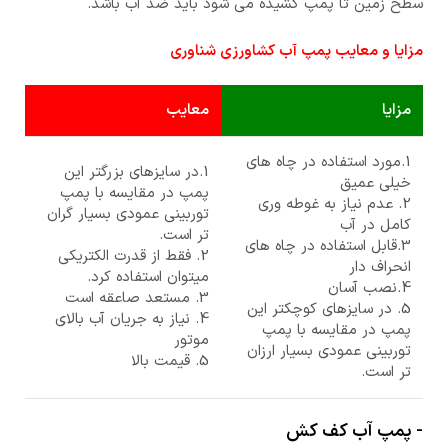
سطح زمین تا پمپ کشیده می شود باید ضد آب باشد.
مزایا و معایب پمپ آب کشاورزی شناوری
مزایا
معایب
1.مورد استفاده در چاه های
1.در سایزهای بزرگتر این
خیلی عمیق
پمپ در مقایسه با پمپ
2. عدم نیاز به غوطه وری
توربینی عمودی بسیار گران
کامل در آب
تر است.
3.قابل استفاده در چاه های
2. فقط از قدرت الکتریکی
انحراف دار
میتوان استفاده کرد.
4.نصب آسان
3. مستعد صاعقه است
5. در سایزهای کوچکتر این
4. نیاز به جریان آب بالای
پمپ در مقایسه با پمپ
موتور
توربینی عمودی بسیار ارزان
5. قیمت بالا
تر است.
- پمپ آب کف کش