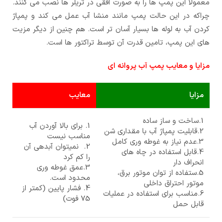
معمولا این پمپ ها را به صورت افقی در تریلر ها نصب می کنند.
چراکه در این حالت پمپ مانند منشا آب عمل می کند و پمپاژ
کردن آب به لوله ها بسیار آسان تر است. هم چنین از دیگر مزیت
های این پمپ، تامین قدرت آن توسط تراکتور ها است.
مزایا و معایب پمپ آب پروانه ای
مزایا
معایب
1.ساخت و ساز ساده
1. برای بالا آوردن آب
2.قابلیت پمپاژ آب با مقداری شن
مناسب نیست
3.عدم نیاز به غوطه وری کامل
2. نمیتوان آبدهی آن
4.قابل استفاده در چاه های
را کم کرد
انحراف دار
3.عمق غوطه وری
5.ستفاده از توان موتور برق،
محدود است.
موتور احتراق داخلی
4. فشار پایین (کمتر از
6.مناسب برای استفاده در عملیات
75 فوت)
قابل حمل