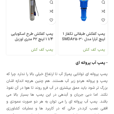
پمپ کفکش طرح اسکوبایی
پمپ کفکش طبقاتی تکفاز 1
1/4 1 اینچ 62 متری اوزیل
اینچ آبارا مدل SMDA25-3-
(OP5(A
6/2.2M
پمپ کف کش
پمپ کف کش
- پمپ آب پروانه ای
پمپ پروانه ای توانایی پمپاژ آب تا ارتفاع خیلی بالا را ندارد چرا که
پمپ و پروانه هردو زیر آب هستند. هم چنین هرچه اندازه اشان
بزرگ تر شود باید عمق بیشتری در آب فرو روند تا هوا در آن نفوذ
نکند. اما دبی جریان و آبدهی در این پمپ ها بسیار بالا می
باشد. پمپ آب پروانه ای را می توان به هر دو صورت عمودی و
افقی نصب کرد،در حالی که در کاربرد ها و عملیات کشاورزی