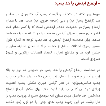
– ارتفاع آبدهی یا هد پمپ:
مهمترین نکته در انتخاب و قیمت پمپ آب کشاورزی بر اساس
هد (ارتفاع پمپاژ آب) و دبی (حجم خروج آب) است. هد یا همان
ارتفاع پمپاژ در حقیقت مقدار ارتفاعی است که با کسر تمام افت
فشار های مسیر، میزان آبدهی مناسب را در نقطه مصرف به شما
بدهد. برای محاسبه ارتفاع آبدهی یا هد پمپ توجه به اندازه طول
مسیر پمپاژ، اختلاف سطح از دهانه چاه تا محل تخلیه، سایز و
جنس لوله ها و مقاطع آبیاری، تعداد اتصالات (زانویی و غیره)
ضروری است.
در محاسبه ارتفاع آبدهی یا هد پمپ در صورتی که نیاز به بالا
آوردن آب از چاه و یا آب های زیر زمینی باشد- برای موتور پمپ و
پمپ سانتریفیوژی- در نظر گرفتن میزان مکش پمپ اهمیت
زیادی دارد. چراکه پمپ باید قدرت کافی برای مکش آب از ارتفاع
مشخص حد فاصل میان سطح آب درعمق منبع تا ورودی پمپ را
دارا باشد. در این زمینه پمپ های جتی یا دو لول (دو مکشه