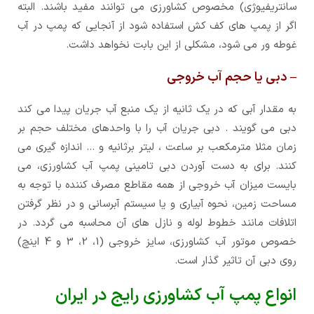
سانتریفیوژی) مخصوص کشاورزی می توانند مفید باشند. البته
اگر از پمپ های کف کش استفاده شود از آنجایی که پمپ در آب
غوطه ور می شود، مشکلی از این بابت نخواهد داشت.
– دبی یا حجم آب خروجی
به مقدار آبي که در يک ثانيه از يک منبع آب جريان پيدا مي کند
دبي مي گويند . دبي جريان آب را با واحدهای مختلف حجم بر
زمان مثلا مترمکعب بر ساعت ، لیتر برثانیه و … اندازه گیری می
کنند. برای به دست آوردن دبی تامینی پمپ آب کشاورزی، می
بایست میزان آب خروجی از همه مقاطع مصرف کننده با توجه به
مساحت زمین، نحوه آبیاری و یا سیستم آبرسانی و در نظر گرفتن
اتلافات مانند خطوط لوله و نازل های آن محاسبه می گردد. در
خصوص موتور آب کشاورزی، سایز خروجی (1، 2، 3 و 4 اینچ)
روی دبی آن تاثیر گذار است.
انواع پمپ آب کشاورزی رایج در ایران