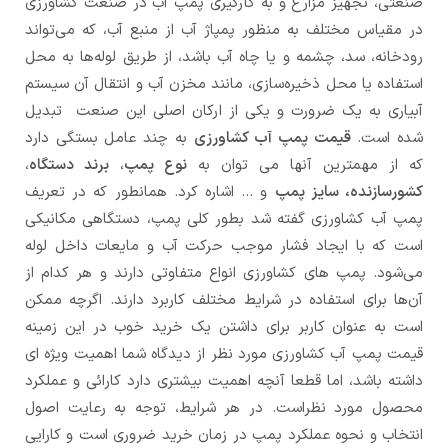
صنعتی، تجهیز مزارع و به کارگیری پمپ آب در صنعت کشاورزی
در مقیاس مختلف به منظور پمپاژ آب از منبع آب، كه می‌تواند
رودخانه، سد، چشمه و یا چاه آب باشد، از طریق لوله‌ها به محل
استفاده یا محل ذخیره‌سازی، مانند مخزن آب و انتقال آن سیستم
آبیاری به یک ضرورت و یکی از ارکان اصلی این صنعت تبدیل
شده است.
قیمت پمپ آب کشاورزی
به چند عامل بستگی دارد
که از مهمترین آنها می توان به
نوع پمپ
،
برند دستگاه
،
کشورسازنده، سایز پمپ
و … اشاره کرد. همانطور که در تعریف
پمپ آب کشاورزی گفته شد بطور کلی پمپ، دستگاهی مکانیکی
است که با ایجاد فشار موجب حرکت آب و مایعات داخل لوله
می‌شود. پمپ‌ های کشاورزی انواع متفاوتی دارند و هر کدام از
آن‌ها برای استفاده در شرایط مختلف کاربرد دارند. اگرچه ممکن
است به عنوان کاربر برای داشتن یک خرید خوب در این زمینه
قیمت پمپ آب کشاورزی مورد نظر از دیدگاه شما اهمیت ویژه ای
داشته باشد،‌ اما قطعا آنچه اهمیت بیشتری دارد کارائی و عملکرد
محصول مورد نظراست. در هر شرایط، توجه به رعایت اصول
انتخاب و نحوه عملکرد پمپ در زمان خرید ضروری است و کارایی