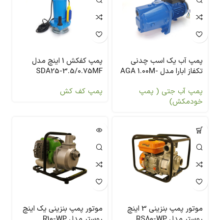
پمپ آب یک اسب چدنی
پمپ کفکش 1 اینچ مدل
تکفاز ابارا مدل AGA 1.00M-
SDA25-3.5/0.75MF
economy
پمپ آب جتی ( پمپ
پمپ کف کش
خودمکش)
موتور پمپ بنزینی 3 اینچ
موتور پمپ بنزینی یک اینچ
روستر مدل RS80-WP
روستر مدل R10-WP