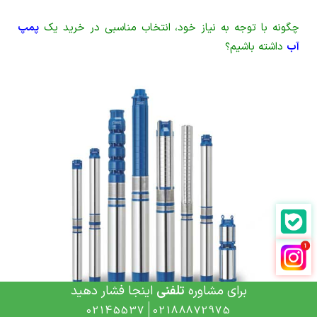
چگونه با توجه به نیاز خود، انتخاب مناسبی در خرید یک
پمپ
آب
داشته باشیم؟
برای مشاوره
تلفنی
اینجا فشار دهید
02145537
02188872975