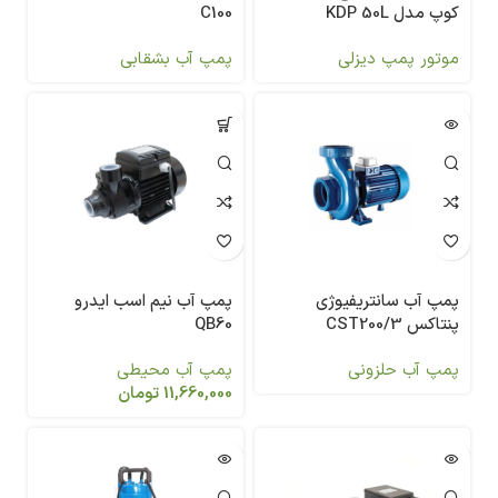
کوپ مدل KDP 50L
C100
موتور پمپ دیزلی
پمپ آب بشقابی
پمپ آب سانتریفیوژی
پمپ آب نیم اسب ایدرو
پنتاکس CST200/3
QB60
پمپ آب حلزونی
پمپ آب محیطی
11,660,000
تومان