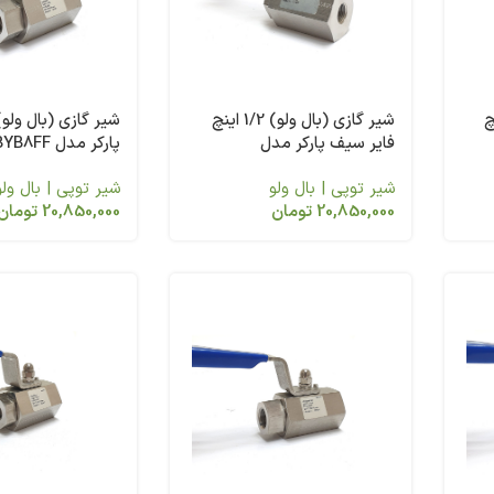
1/4 اینچ
شیر گازی (بال ولو) 1/2 اینچ
فایر سیف پارکر مدل
پارکر مدل HPBYB8FF
HPBXB8FFPKFS
شیر توپی | بال ولو
شیر توپی | بال ولو
20,850,000
تومان
20,850,000
تومان