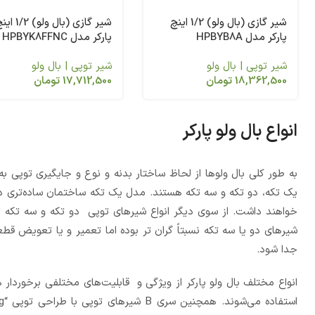
شیر گازی (بال ولو) 1/2 اینچ
شیر گازی (بال ولو) /2
پارکر مدل HPBYB8A
پارکر مدل HPBYK8FFNC
شیر توپی | بال ولو
شیر توپی | بال ولو
18,362,500
تومان
17,712,500
تومان
انواع بال ولو پارکر
به طور کلی بال ولوها از لحاظ ساختار بدنه و نوع و جایگیری توپی به
یک تکه، دو تکه و سه تکه هستند. مدل یک تکه ساختمان ساده­‌تری دا
خواهند داشت. از سوی دیگر انواع شیرهای توپی دو تکه و سه تکه 
شیرهای دو یا سه تکه نسبتاً گران تر بوده اما تعمیر و یا تعویض قطعا
جدا شود.