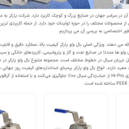
 در سراسر جهان در صنایع بزرگ و کوچک کاربرد دارد. شرکت پارکر به ع
ای از محصولات مختلف را در حوزه تولیدات خود دارد. از جمله کاربردی تر
ه طور اختصاصی به بررسی آن می پردازیم.
ائه می دهند. ویژگی اصلی بال ولو پارکر کیفیت بالا، عملکرد دقیق و قابلی
 ها عمدتا در صنایع نفت و گاز و پتروشیمی، کاربردهای خانگی و سیس
ل جریان سیال در خطوط مختلف است. مجموعه متنوع بال ولو پارکر در 
ین 3600 PSI تا 10000 PSI یا 247 تا 690 بار عملکرد مفید دارند. انواع بال ولو پارکر برمبنای استانداردهای کیفیت روز جه