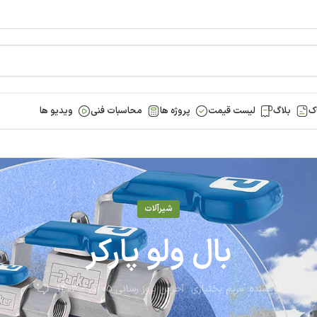
ک
بلاگ
لیست قیمت
پروژه ها
محاسبات فنی
ویدیو ها
شیرآلات
بال ولو پارکر
0
نویسنده:
مریم بختیاری
آخرین بروز رسانی 05 آذر - 1403