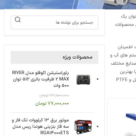
نوان یک
ین محصولات
ت اطمینان
تم های آب و
محصولات ویژه
صنایع مختلف
انی با بهترین
پاوراستیشن اکوفلو مدل RIVER
2 MAX ظرفیت باتری 512 توان
متریال مقاوم در برابر فشار و خوردگی تولید می شوند. بال ولوهای سری Hi-Pro از حباب‌زدگی سیال 100٪ جلوگیری می‌کنند و با استفاده از گرافویل و PTFE
500 وات
121,500,000
تومان
77,000,000
تومان
موتور برق 13 کیلووات تک فاز و
سه فاز بنزینی هوندا رپس مدل
RGA14000ETS