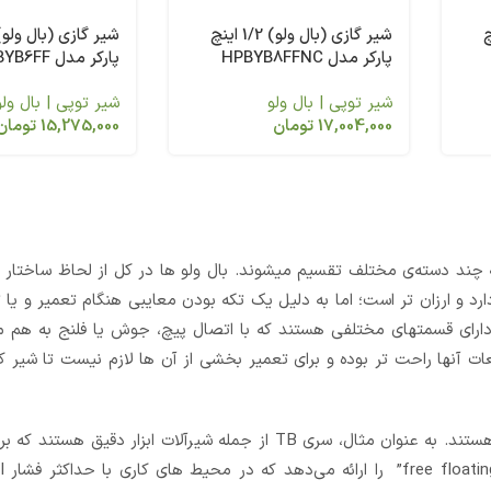
1 اینچ
شیر گازی (بال ولو) 1/2 اینچ
پارکر مدل HPBYB8FFNC
پارکر مدل HPBYB6FF
شیر توپی | بال ولو
شیر توپی | بال ولو
17,004,000
تومان
15,275,000
تومان
 چند دسته‌­ی مختلف تقسیم می­شوند. بال ولو ها در کل از لحاظ ساختار بد
رد و ارزان تر است؛ اما به دلیل یک تکه بودن معایبی هنگام تعمیر و ی
دارای قسمتهای مختلفی هستند که با اتصال پیچ، جوش یا فلنج به هم 
ت آن­ها راحت تر بوده و برای تعمیر بخشی از آن ها لازم نیست تا شیر کام
انواع مختلف بال ولو پارکر از ویژگی و قابلیت‌های مختلفی برخوردار هستند. به عنوان مثال، سری TB از جمله شیرآلا