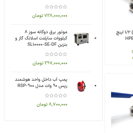
728,000,000
تومان
موتور برق دوگانه سوز 8
شیر گازی (بال ولو) 1/2 اینچ
کیلووات سایلنت اسلانگ گاز و
بنزین SL10000-SE-DF
297,000,000
تومان
پمپ آب داخل واحد هوشمند
رپس 90 وات مدل RSP-900
8,700,000
تومان