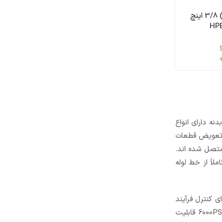
شیر گازی (بال ولو) 3/8 اینچ
نه دارای انواع
ا تعویض قطعات
متصل شده اند.
لاً از خط لوله
ت ابزار دقیق هستند که برای کنترل فرآیند
استفاده می‌شوند. همچنین سری B شیرهای توپی با طراحی توپی “free floating” را ارائه می‌دهد که در محیط های کاری با حداکثر فشار 6000PSI قابلیت