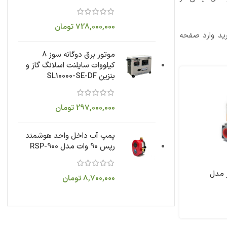
728,000,000
تومان
رید وارد صفحه
موتور برق دوگانه سوز 8
کیلووات سایلنت اسلانگ گاز و
بنزین SL10000-SE-DF
297,000,000
تومان
پمپ آب داخل واحد هوشمند
رپس 90 وات مدل RSP-900
ز مدل
8,700,000
تومان