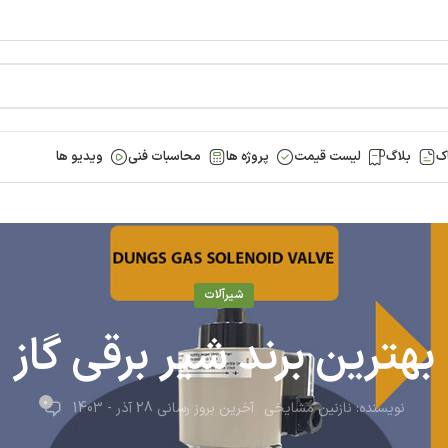
ک
بلاگ
لیست قیمت
پروژه ها
محاسبات فنی
ویدیو ها
شیرآلات
بهترین برند شیر برقی گاز
0
نویسنده:
نازنین مشایخی
آخرین بروز رسانی 28 آذر - 1403