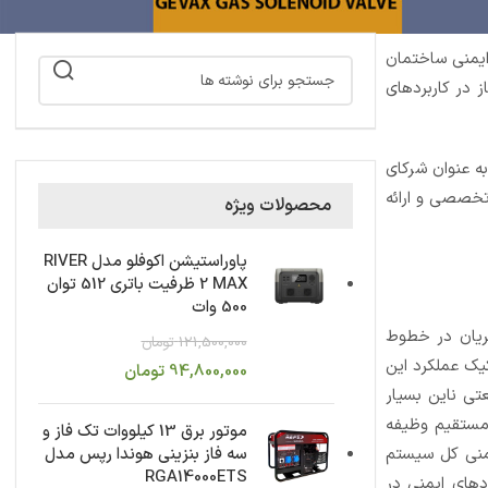
ایمنی ساختمان
 در کاربردهای
به عنوان شرکای
تخصصی و ارائه
محصولات ویژه
پاوراستیشن اکوفلو مدل RIVER
2 MAX ظرفیت باتری 512 توان
500 وات
ریان در خطوط
121,500,000
تومان
یک عملکرد این
94,800,000
تومان
تی ناین بسیار
 مستقیم وظیفه
موتور برق 13 کیلووات تک فاز و
یمنی کل سیستم
سه فاز بنزینی هوندا رپس مدل
RGA14000ETS
دهای ایمنی در