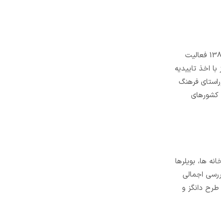
گروه صنعتی تکین گاز درراستای ارتقای سطح ایمنی دربحث گازرسانی ومبحث 17 مقررات ملی ساختمان وروند رشد استفاده ازگازشهری از سال 1389 فعالیت
با اخذ تاییدیه
راستای فرهنگ
و کشورهای
ه ها، بویلرها
است. در بررسی اجمالی
 طرح دانگز و