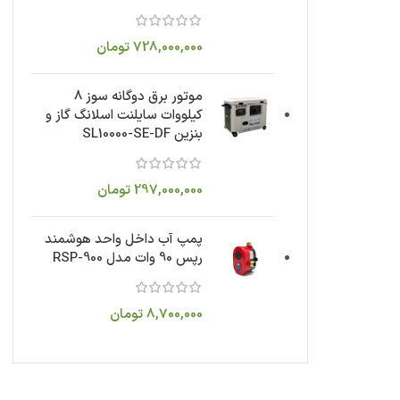
728,000,000
تومان
موتور برق دوگانه سوز 8
کیلووات سایلنت اسلانگ گاز و
بنزین SL10000-SE-DF
297,000,000
تومان
پمپ آب داخل واحد هوشمند
رپس 90 وات مدل RSP-900
8,700,000
تومان