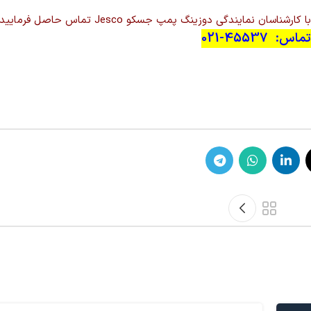
یندگی دوزینگ پمپ جسکو Jesco تماس حاصل فرمایید.
س: 45537-021