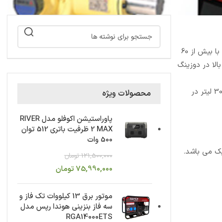
60
الا در دوزینگ
30
لیتر در
محصولات ویژه
پاوراستیشن اکوفلو مدل RIVER
2 MAX ظرفیت باتری 512 توان
500 وات
ک می باشد.
121,500,000
تومان
75,990,000
تومان
موتور برق 13 کیلووات تک فاز و
سه فاز بنزینی هوندا رپس مدل
RGA14000ETS