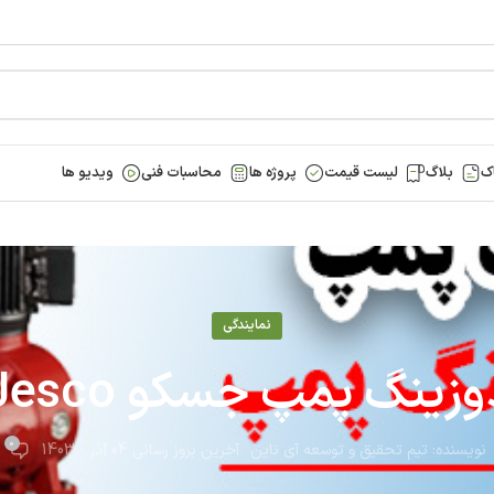
ک
بلاگ
لیست قیمت
پروژه ها
محاسبات فنی
ویدیو ها
نمایندگی
وزینگ پمپ جسکو Jesco
0
نویسنده:
تیم تحقیق و توسعه آی ناین
آخرین بروز رسانی 04 آذر - 1403