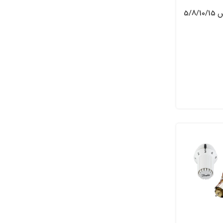
موتور دمپر دانفوس 5/8/10/15