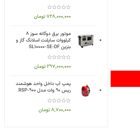
728,000,000
تومان
موتور برق دوگانه سوز 8
کیلووات سایلنت اسلانگ گاز و
بنزین SL10000-SE-DF
297,000,000
تومان
پمپ آب داخل واحد هوشمند
رپس 90 وات مدل RSP-900
8,700,000
تومان