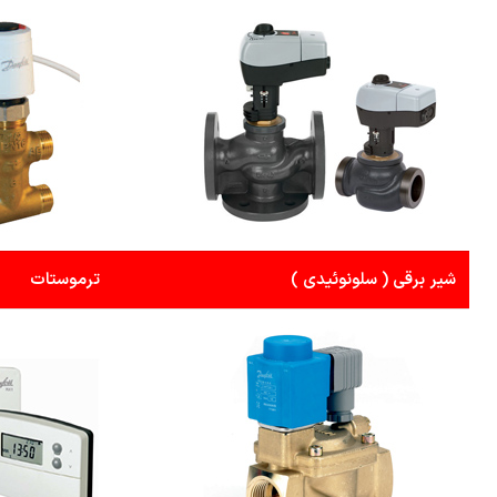
شیر برقی ( سلونوئیدی )
ترموستات