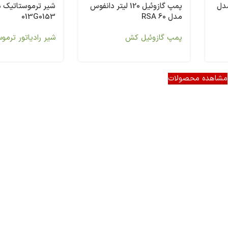
مدل
پمپ گازوئیل 120 لیتر دانفوس
شیر ترموستاتیک 
مدل RSA 60
013G0153
پمپ گازوئیل کش
شیر رادیاتور ترمو
مشاهده محصولات