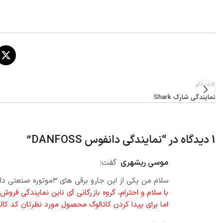
جدیدتر
نمایندگی شارک Shark
1 دیدگاه در “
نمایندگی دانفوس DANFOSS
”
موسی ریشهری
گفت:
سلام من یکی از این جارو برقی های ۳موتوره صنعتی دانفوس خریدم دفترچه راهنما نداره چجوری میتونم دفترچه اون رو گیر بیارم
با سلام و احترام، گروه بازرگانی آی ناین نمایندگی فرو
اما برای پیدا کردن کاتالوگ محصول مورد نظرتان کد کال