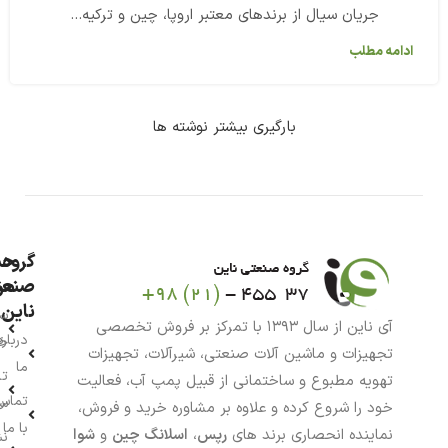
جریان سیال از برندهای معتبر اروپا، چین و ترکیه...
ادامه مطلب
بارگیری بیشتر نوشته ها
گروه
حس
من
صنعت
ناین
سب
آی ناین از سال ۱۳۹۳ با تمرکز بر فروش تخصصی
درباره
خر
تجهیزات و ماشین آلات صنعتی، شیرآلات، تجهیزات
ما
تا
تهویه مطبوع و ساختمانی از قبیل پمپ آب، فعالیت
تماس
سف
خود را شروع کرده و علاوه بر مشاوره خرید و فروش،
با ما
نماینده انحصاری برند های
رپس
،
اسلانگ چین
و
شوا
نش