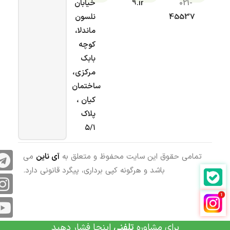
021-
9.ir
خیابان
45537
نلسون
ماندلا،
کوچه
بابک
مرکزی،
ساختمان
کیان ،
پلاک
۵/۱
تمامی حقوق این سایت محفوظ و متعلق به
آی ناین
می
باشد و هرگونه کپی برداری، پیگرد قانونی دارد.
برای مشاوره
تلفنی
اینجا فشار دهید