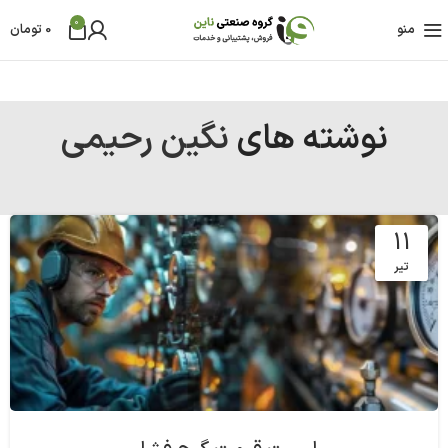
0
منو
0
تومان
نوشته های
نگین رحیمی
11
تیر