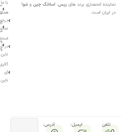
با ما
نماینده انحصاری برند های
رپس
،
اسلانگ چین
و
شوا
نش
در ایران است.
همکار
م
درخو
اط
نماین
ش
استخ
وا
در آی
وج
ناین
گالری
آی
ناین
تلفن
ایمیل:
آدرس: