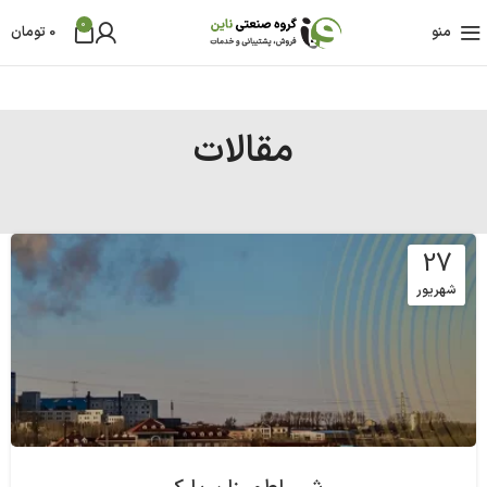
0
منو
0
تومان
مقالات
27
شهریور