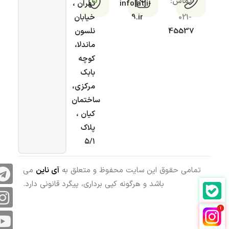
تماس:
info[at]i-
تهران ،
021-
9.ir
خیابان
45537
نلسون
ماندلا،
کوچه
بابک
مرکزی،
ساختمان
کیان ،
پلاک
۵/۱
تمامی حقوق این سایت محفوظ و متعلق به
آی ناین
می
باشد و هرگونه کپی برداری، پیگرد قانونی دارد.