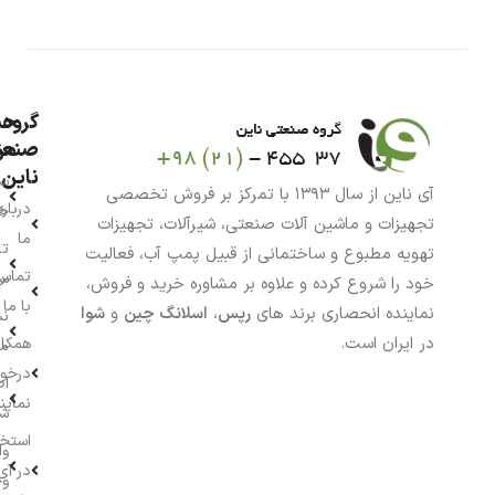
گروه
حس
من
صنعت
ناین
سب
آی ناین از سال ۱۳۹۳ با تمرکز بر فروش تخصصی
درباره
خر
تجهیزات و ماشین آلات صنعتی، شیرآلات، تجهیزات
ما
تا
تهویه مطبوع و ساختمانی از قبیل پمپ آب، فعالیت
تماس
سف
خود را شروع کرده و علاوه بر مشاوره خرید و فروش،
با ما
نماینده انحصاری برند های
رپس
،
اسلانگ چین
و
شوا
نش
در ایران است.
همکار
م
درخو
اط
نماین
ش
استخ
وا
در آی
وج