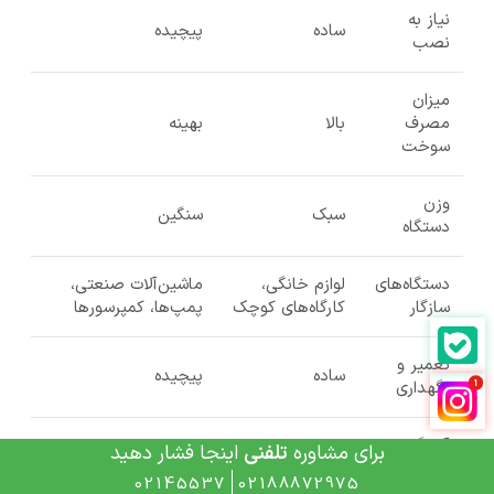
نیاز به
ساده
پیچیده
نصب
میزان
مصرف
بالا
بهینه
سوخت
وزن
سبک
سنگین
دستگاه
دستگاه‌های
لوازم خانگی،
ماشین‌آلات صنعتی،
سازگار
کارگاه‌های کوچک
پمپ‌ها، کمپرسورها
تعمیر و
ساده
پیچیده
نگهداری
آلودگی
برای مشاوره
تلفنی
اینجا فشار دهید
کم
زیاد
صوتی
02145537
02188872975