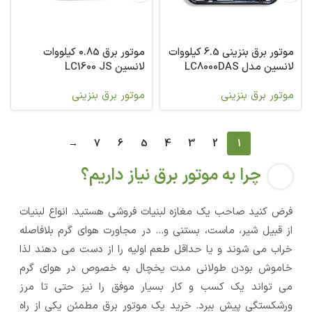
موتور برق بنزینی 6.5 کیلووات
موتور برق 0.85 کیلووات
لانسین مدل LC8000DAS
لانسین LC1600 JS
موتور برق بنزینی
موتور برق بنزینی
→
7
6
5
4
3
2
1
چرا به موتور برق نیاز داریم؟
فرض کنید صاحب یک مغازه لبنیات فروشی هستید. انواع لبنیات
از قبیل شیر، ماست، بستنی و… در مجاورت هوای گرم بلافاصله
خراب می شوند و یا حداقل طعم اولیه را از دست می دهند لذا
خاموش بودن طولانی مدت یخچال به خصوص در هوای گرم
می تواند یک کسب و کار بسیار موفق را نیز حتی تا مرز
ورشکستگی پیش ببرد. خرید یک موتور برق مطمئن یکی از راه