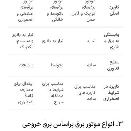
موتور
موتور
موتور
کاربرد
برق‌های
برق‌های
برق‌های
اصلی
کوچک و قابل
متوسط و
صنعتی و
حمل
خانگی
اضطراری
وابستگی
نیاز به باتری
به برق یا
ندارد
نیاز به باتری
و سیستم
باتری
الکتریک
سطح
ساده
متوسط
پیشرفته
فناوری
مناسب برای
ایده‌آل برای
کاربرد در
مناسب برای
شرایط با
مصارف
شرایط
کاربردهای
مداخله
کاملاً
اضطراری
ساده
سریع
اضطراری
3. انواع موتور برق براساس برق خروجی