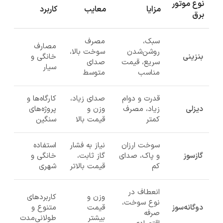
نوع موتور
مزایا
معایب
کاربرد
برق
سبک،
مصرف
مصارف
روشن‌شدن
سوخت بالا،
بنزینی
خانگی و
سریع، قیمت
صدای
سیار
مناسب
متوسط
قدرت و دوام
صدای زیاد،
کارگاه‌ها و
دیزلی
زیاد، مصرف
وزن و
پروژه‌های
کمتر
قیمت بالا
سنگین
سوخت ارزان
نیاز به فشار
استفاده
گازسوز
و پاک، صدای
گاز ثابت،
خانگی و
کم
قیمت بالاتر
شهری
انعطاف در
وزن و
کاربردهای
نوع سوخت،
دوگانه‌سوز
قیمت
متنوع و
صرفه
بیشتر
طولانی‌مدت