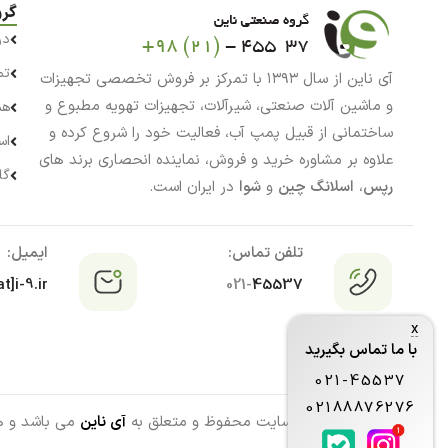
گرو
در
تم
آی ناین از سال ۱۳۹۳ با تمرکز بر فروش تخصصی تجهیزات
و ماشین آلات صنعتی، شیرآلات، تجهیزات تهویه مطبوع و
هم
ساختمانی از قبیل پمپ آب، فعالیت خود را شروع کرده و
اس
علاوه بر مشاوره خرید و فروش، نماینده انحصاری برند های
گا
رپس
،
اسلانگ چین
و
شوا
در ایران است.
تلفن تماس:
ایمیل:
t]i-9.ir
021-
45537
x
با ما تماس بگیرید
021-45537
02188876276
تمامی حقوق این سایت محفوظ و متعلق به
آی ناین
می باشد و هرگ