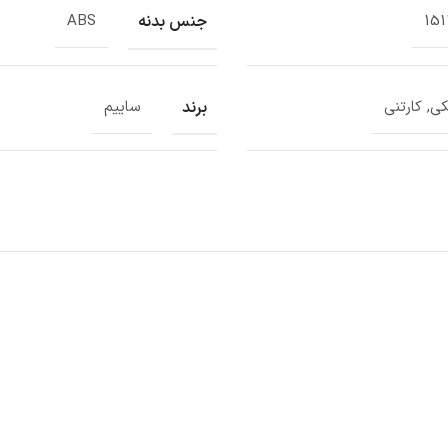
جنس بدنه
ABS
151
برند
ی, کارتنی
ساییم