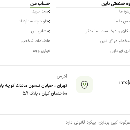
ه صنعتی ناین
حساب من
باره ما
سبد خرید
اس با ما
تاریخچه سفارشات
کاری و درخواست نمایندگی
نشانی من
تخدام در آی ناین
اطلاعات شخصی
لری آی ناین
واریز وجه
آدرس:
info[a
تهران ، خیابان نلسون ماندلا، کوچه با
ساختمان کیان ، پلاک ۵/۱
ونه کپی برداری، پیگرد قانونی دارد.