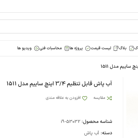
ک
بلاگ
لیست قیمت
پروژه ها
محاسبات فنی
ویدیو ها
آب پاش قابل تنظیم 3/4 اینچ ساییم مدل 1511
مقایسه
افزودن به علاقه مندی
شناسه محصول:
i9-53032
دسته:
آب پاش