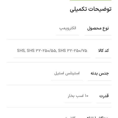
توضیحات تکمیلی
نوع محصول
الکتروپمپ
کد کالا
SHS, SHS 32-250/55, SHS 32-250/75
جنس بدنه
استینلس استیل
قدرت
10 اسب بخار