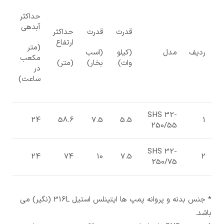
حداکثر
آبدهی
قدرت
قدرت
حداکثر
ارتفاع
(متر
ردیف
مدل
(کیلو
(اسب
مکعب
وات)
بخار)
(متر)
در
ساعت)
SHS 32-
24
58.6
7.5
5.5
1
250/55
SHS 32-
24
74
10
7.5
2
250/75
* جنس بدنه و پروانه پمپ ها ایتینلس استیل 316L (نگیر) می
باشد.