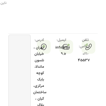
ناین
تلفن
ایمیل:
آدرس:
تماس:
info[at]i-
تهران ،
021-
9.ir
خیابان
45537
نلسون
ماندلا،
کوچه
بابک
مرکزی،
ساختمان
کیان ،
پلاک