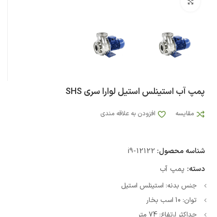
بزرگنمایی تصویر
پمپ آب استینلس استیل لوارا سری SHS
مقایسه
افزودن به علاقه مندی
شناسه محصول:
i9-12122
دسته:
پمپ آب
جنس بدنه: استینلس استیل
توان: 10 اسب بخار
حداکثر ارتفاع: 74 متر