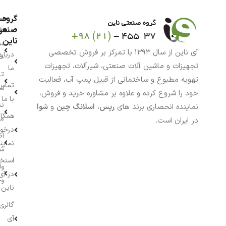
گروه
حس
من
صنعت
ناین
سب
آی ناین از سال ۱۳۹۳ با تمرکز بر فروش تخصصی
درباره
خر
تجهیزات و ماشین آلات صنعتی، شیرآلات، تجهیزات
ما
تا
تهویه مطبوع و ساختمانی از قبیل پمپ آب، فعالیت
تماس
سف
خود را شروع کرده و علاوه بر مشاوره خرید و فروش،
با ما
نش
نماینده انحصاری برند های
رپس
،
اسلانگ چین
و
شوا
همکار
م
در ایران است.
درخو
اط
نماین
ش
استخ
وا
در آی
وج
ناین
گالری
آی