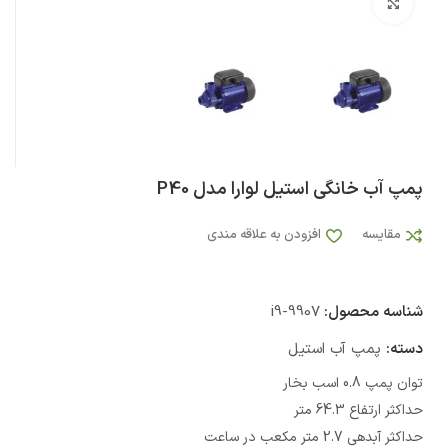
بزرگنمایی تصویر
پمپ آب خانگی استیل لوارا مدل P40
مقایسه
افزودن به علاقه مندی
شناسه محصول:
i9-9907
دسته:
پمپ آب استیل
توان پمپ 0.8 اسب بخار
حداکثر ارتفاع 64.3 متر
حداکثر آبدهی 2.7 متر مکعب در ساعت