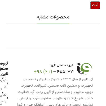
محصولات مشابه
گروه
حس
من
صنعت
ناین
سب
آی ناین از سال ۱۳۹۳ با تمرکز بر فروش تخصصی
درباره
خر
تجهیزات و ماشین آلات صنعتی، شیرآلات، تجهیزات
ما
تا
تهویه مطبوع و ساختمانی از قبیل پمپ آب، فعالیت
تماس
سف
خود را شروع کرده و علاوه بر مشاوره خرید و فروش،
با ما
نش
نماینده انحصاری برند های
رپس
،
اسلانگ چین
و
شوا