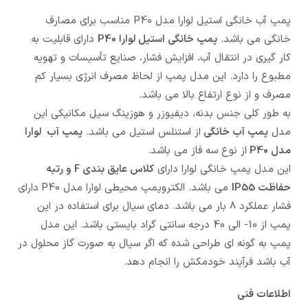
پمپ آب خانگی استیل لوارا مدل P40 مناسب برای مصارف
خانگی می باشد.
پمپ خانگی استیل لوارا P40
دارای قابلیت به
کار گیری در انتقال آب، افزایش فشار، صنایع تأسیسات و تهویه
مطبوع را دارد. این مدل پمپ از لحاظ مصرف انرژی بسیار کم
مصرف و از نوع ارتفاع بالا می باشد.
به طور کلی جنس بدنه، دیفیوزر و هوزینگ سیل مکانیکی این
مدل
پمپ آب خانگی
از استنلس استیل می باشد.
پمپ آب لوارا
مدل P40
از نوع سه فاز می باشد.
این مدل پمپ خانگی لوارا دارای
کلاس عایق بندی F و رتبه
حفاظت IP55
می باشد. الکتروپمپ محیطی لوارا مدل P40
دارای
فشار عملکرد 8 بار می باشد. دمای سیال برای استفاده در این
پمپ از 10- الی 40 درجه سانتی گراد بایستی باشد. این مدل
پمپ به گونه ای طراحی شده که اگر سیال به صورت گاز محلول در
آب باشد فرآیند خودمکش را انجام دهد.
اطلاعات فنی