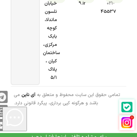
021-
9.ir
خیابان
45537
نلسون
ماندلا،
کوچه
بابک
مرکزی،
ساختمان
کیان ،
پلاک
۵/۱
تمامی حقوق این سایت محفوظ و متعلق به
آی ناین
می
باشد و هرگونه کپی برداری، پیگرد قانونی دارد.