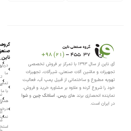
گروه
حس
من
صنعت
ناین
سب
آی ناین از سال ۱۳۹۳ با تمرکز بر فروش تخصصی
درباره
خر
تجهیزات و ماشین آلات صنعتی، شیرآلات، تجهیزات
ما
تا
تهویه مطبوع و ساختمانی از قبیل پمپ آب، فعالیت
تماس
سف
خود را شروع کرده و علاوه بر مشاوره خرید و فروش،
با ما
نش
نماینده انحصاری برند های
رپس
،
اسلانگ چین
و
شوا
همکار
م
در ایران است.
درخو
اط
نماین
ش
استخ
وا