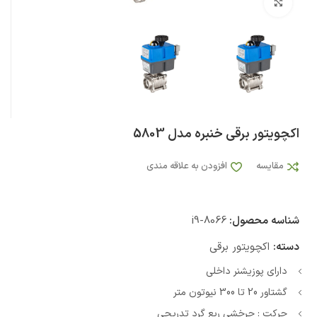
بزرگنمایی تصویر
اکچویتور برقی خنبره مدل 5803
مقایسه
افزودن به علاقه مندی
شناسه محصول:
i9-8066
دسته:
اکچویتور برقی
دارای پوزیشنر داخلی
گشتاور 20 تا 300 نیوتون متر
حرکت : چرخشی ربع گرد تدریجی