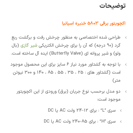
توضیحات
اکچویتور برقی 5803 خنبره اسپانیا
طراحی شده اختصاصی به منظور چرخش رفت و برگشت ربع
گرد (90 درجه) که آن را برای چرخش الکتریکی
شیر گازی
(بال
ولو) و شیر پروانه ای (Butterfly Valve) ایده آل ساخته است.
با توجه به گشتاور مورد نیاز 6 سایز برای این محصول موجود
است (گشتاور های : 25 ، 35 ، 55 ، 85 ، 140 و 300 نیوتن
متر)
دو مدل برحسب نوع جریان (برق) ورودی از این اکچویتور
موجود است:
سری “L” : برای 12-24 ولت AC یا DC
سری “H” : برای 85-240 ولت AC یا DC