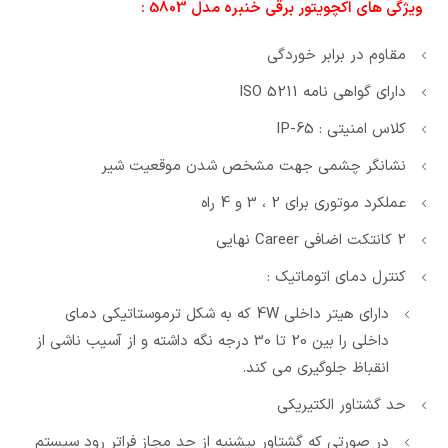
ویژگی های اکچویتور برقی خنبره مدل 5803 :
مقاوم در برابر خوردگی
دارای گواهی نامه 5211 ISO
کلاس امنیتی : IP-65
نشانگر چشمی جهت مشخص شدن موقعیت شیر
عملکرد موتوری برای 2 ، 3 و 4 راه
2 کانتکت اضافی Career نهایی
کنترل دمای اتوماتیک :
دارای هیتر داخلی 4W که به شکل ترموستاتیکی دمای
داخلی را بین 20 تا 30 درجه نگه داشته و از آسیب ناشی از
انقباظ جلوگیری می کند.
حد گشتاور الکتیریکی
در صورتی که گشتاور بیشنیه از حد مجاز فراتر رود سیستم