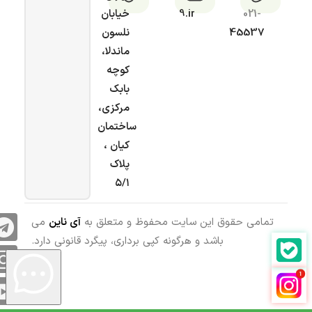
021-
9.ir
خیابان
45537
نلسون
ماندلا،
کوچه
بابک
مرکزی،
ساختمان
کیان ،
پلاک
۵/۱
تمامی حقوق این سایت محفوظ و متعلق به
آی ناین
می
باشد و هرگونه کپی برداری، پیگرد قانونی دارد.