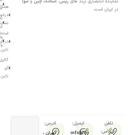
نش
نماینده انحصاری برند های
رپس
،
اسلانگ چین
و
شوا
همکار
م
در ایران است.
درخو
اط
نماین
ش
استخ
وا
در آی
وج
ناین
گالری
آی
ناین
تلفن
ایمیل:
آدرس:
تماس:
info[at]i-
تهران ،