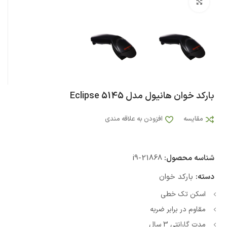
بزرگنمایی تصویر
بارکد خوان هانیول مدل Eclipse 5145
مقایسه
افزودن به علاقه مندی
شناسه محصول:
i9-21868
دسته:
بارکد خوان
اسکن تک خطی
مقاوم در برابر ضربه
مدت گارانتی 3 سال