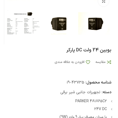
بزرگنمایی تصویر
بوبین 24 ولت DC پارکر
مقایسه
افزودن به علاقه مندی
شناسه محصول:
i9-43735
دسته:
تجهیزات جانبی شیر برقی
PARKER 481865C2
24V DC
با میزان مصرف برق 9 وات (9W)