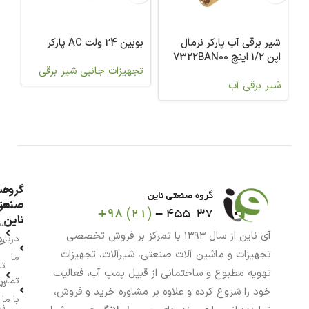
شیر برقی آب پارکر نرمال
بوبین 24 ولت AC پارکر
بوبین 
اپن 1/2 اینچ 7322BAN00
تجهیزات جانبی شیر برقی
تج
شیر برقی آب
00
گروه
حس
من
صنعت
ناین
سب
آی ناین از سال ۱۳۹۳ با تمرکز بر فروش تخصصی
درباره
خر
تجهیزات و ماشین آلات صنعتی، شیرآلات، تجهیزات
ما
تا
تهویه مطبوع و ساختمانی از قبیل پمپ آب، فعالیت
تماس
سف
خود را شروع کرده و علاوه بر مشاوره خرید و فروش،
با ما
نش