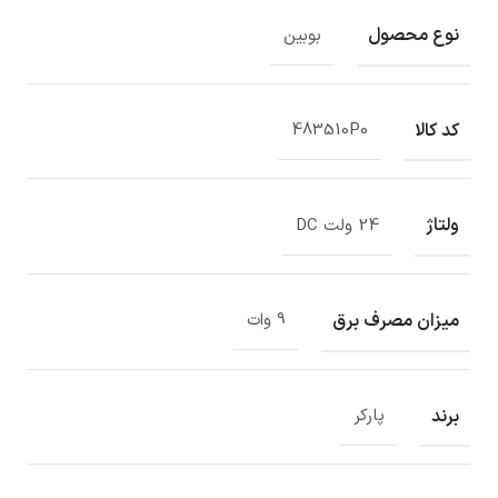
نوع محصول
بوبین
کد کالا
483510P0
ولتاژ
24 ولت DC
میزان مصرف برق
9 وات
برند
پارکر