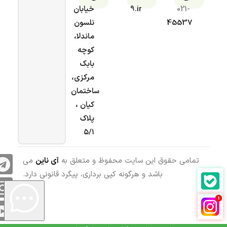
021-
9.ir
خیابان
45537
نلسون
ماندلا،
کوچه
بابک
مرکزی،
ساختمان
کیان ،
پلاک
۵/۱
تمامی حقوق این سایت محفوظ و متعلق به
آی ناین
می
باشد و هرگونه کپی برداری، پیگرد قانونی دارد.