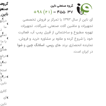
گروه
حس
من
صنعت
ناین
سب
آی ناین از سال ۱۳۹۳ با تمرکز بر فروش تخصصی
درباره
خر
تجهیزات و ماشین آلات صنعتی، شیرآلات، تجهیزات
ما
تا
تهویه مطبوع و ساختمانی از قبیل پمپ آب، فعالیت
تماس
سف
خود را شروع کرده و علاوه بر مشاوره خرید و فروش،
با ما
نش
نماینده انحصاری برند های
رپس
،
اسلانگ چین
و
شوا
همکار
م
در ایران است.
درخو
اط
نماین
ش
استخ
وا
در آی
وج
ناین
گالری
آی
ناین