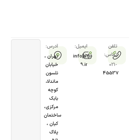
تلفن
ایمیل:
آدرس:
تماس:
info[at]i-
تهران ،
021-
9.ir
خیابان
45537
نلسون
ماندلا،
کوچه
بابک
مرکزی،
ساختمان
کیان ،
پلاک