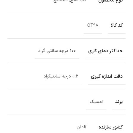
نوع محصول
تب سنج, دماسنج
کد کالا
CT98
حداکثر دمای کاری
100 درجه سانتی گراد
دقت اندازه گیری
0.2 درجه سانتیگراد
برند
امسیگ
کشور سازنده
آلمان