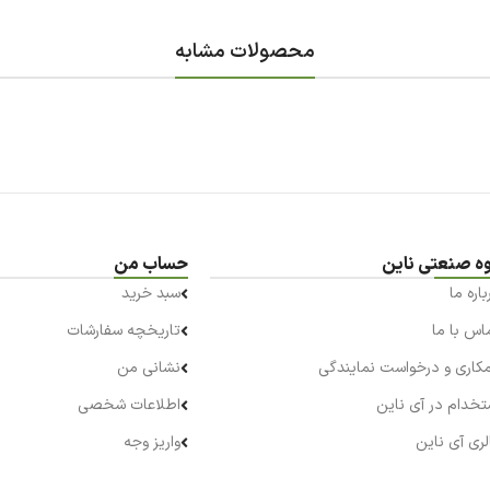
محصولات مشابه
ه صنعتی ناین
حساب من
باره ما
سبد خرید
اس با ما
تاریخچه سفارشات
کاری و درخواست نمایندگی
نشانی من
تخدام در آی ناین
اطلاعات شخصی
لری آی ناین
واریز وجه