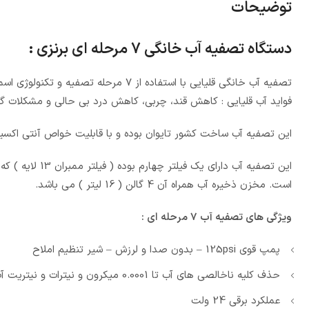
توضیحات
دستگاه تصفیه آب خانگی 7 مرحله ای برنزی :
تصفیه آب خانگی قلیایی با استفاده از 7 مرحله تصفیه و تکنولوژی اسمز معکوس و آب یونیزه قلیایی انتخابی بسیار عالی برای منزل و محل سکونت شماست.
فواید آب قلیایی : کاهش قند، چربی، کاهش درد بی حالی و مشکلات گ
این تصفیه آب ساخت کشور تایوان بوده و با قابلیت خواص آنتی اکسی
است. مخزن ذخیره آب همراه آن 4 گالن ( 16 لیتر ) می باشد.
ویژگی های تصفیه آب 7 مرحله ای :
پمپ قوی 125psi – بدون صدا و لرزش – شیر تنظیم املاح
حذف کلیه ناخالصی های آب تا 0.0001 میکرون و نیترات و نیتریت آب
عملکرد برقی 24 ولت