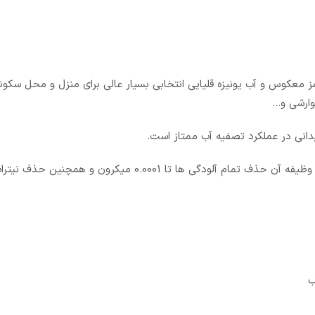
وارشی و…
دانی در عملکرد تصفیه آب ممتاز است.
این تصفیه آب دارای یک فیلتر چهارم بوده ( فیلتر ممبران 13 لایه ) که وظیفه آن حذف تمام آلودگی ها تا .0001