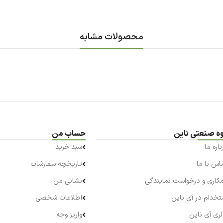
محصولات مشابه
ه صنعتی ناین
حساب من
باره ما
سبد خرید
اس با ما
تاریخچه سفارشات
کاری و درخواست نمایندگی
نشانی من
تخدام در آی ناین
اطلاعات شخصی
لری آی ناین
واریز وجه