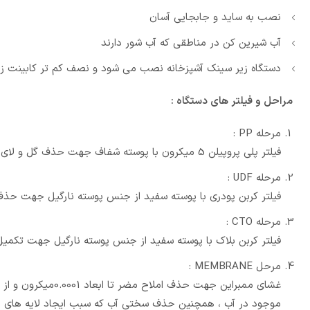
نصب به ساید و جابجایی آسان
آب شیرین کن در مناطقی که آب شور دارند
دستگاه زیر سینک آشپزخانه نصب می شود و نصف کم تر کابینت زیر
مراحل و فیلتر های دستگاه :
مرحله PP :
فیلتر پلی پروپیلن 5 میکرون با پوسته شفاف جهت حذف گل و لای ، شن و ماسه و سایر آلودگی های معلق
مرحله UDF :
فیلتر کربن پودری با پوسته سفید از جنس پوسته نارگیل جهت حذف ک
مرحله CTO :
فیلتر کربن بلاک با پوسته سفید از جنس پوسته نارگیل جهت تکمیل
مرحل MEMBRANE :
غشای ممبراین جهت ح
موجود در آب ، همچنین حذف سختی آب که سبب ایجاد لایه های ر