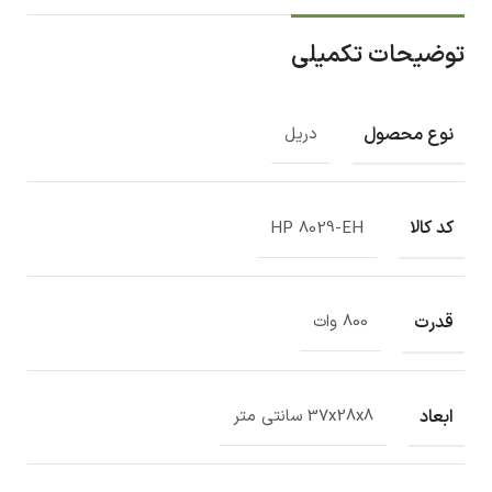
توضیحات تکمیلی
نوع محصول
دریل
کد کالا
HP 8029-EH
قدرت
800 وات
ابعاد
37x28x8 سانتی متر