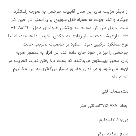
از دیگر مزیت های این مدل قابلیت چرخش به صورت راستگرد،
چپگرد و تک جهت به همراه قفل سوییچ برای ایمنی در حین کار
است. دریل بتن کن سه حالته چکشی هیوندای مدل HP 8029-
EH دارای شباهت بسیار زیادی به چکش تخریب‌ها هستند، اما با
نوع عملکرد ترکیبی خود ، علاوه بر خاصیت تخریب حالت
چرخشی را نیز در خود جای داده اند، این ابزار به منظور ضربه
زدن مجهز بپیستون می‌باشند که باعث بالا رفتن قدرت تخریب در
آن‌ها می شود و می‌توان حفاری بسیار بزرگ‌تری به این مکانیزم
انجام داد .
مشخصات فنی
ابعاد: 37x28x8سانتی متر
وزن: 3.1کیلوگرم
منبع تغذیه: برق