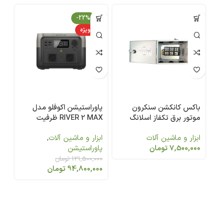
-22%
ویژه
باکس کانکشن سنکرون
پاوراستیشن اکوفلو مدل
پا
موتور برق تکفاز اسلانگ
RIVER 2 MAX ظرفیت
9کیلووات
باتری 512 توان 500 وات
768 توا
ابزار و ماشین آلات
ابزار و ماشین آلات
,
اب
7,500,000
تومان
پاوراستیشن
پا
121,500,000
تومان
00
94,800,000
تومان
00