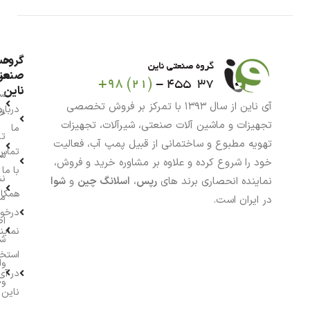
گروه
حس
من
صنعت
ناین
سب
آی ناین از سال ۱۳۹۳ با تمرکز بر فروش تخصصی
درباره
خر
تجهیزات و ماشین آلات صنعتی، شیرآلات، تجهیزات
ما
تا
تهویه مطبوع و ساختمانی از قبیل پمپ آب، فعالیت
تماس
سف
خود را شروع کرده و علاوه بر مشاوره خرید و فروش،
با ما
نش
نماینده انحصاری برند های
رپس
،
اسلانگ چین
و
شوا
همکار
م
در ایران است.
درخو
اط
نماین
ش
استخ
وا
در آی
وج
ناین