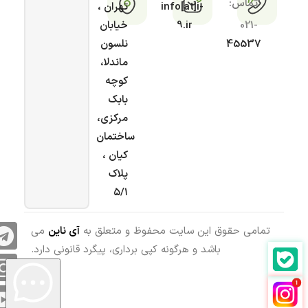
تماس:
info[at]i-
تهران ،
021-
9.ir
خیابان
45537
نلسون
ماندلا،
کوچه
بابک
مرکزی،
ساختمان
کیان ،
پلاک
۵/۱
تمامی حقوق این سایت محفوظ و متعلق به
آی ناین
می
باشد و هرگونه کپی برداری، پیگرد قانونی دارد.