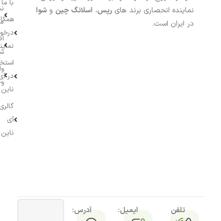
با ما
نش
نماینده انحصاری برند های
رپس
،
اسلانگ چین
و
شوا
همکار
م
در ایران است.
درخو
اط
نماین
ش
استخ
وا
در آی
وج
ناین
گالری
آی
ناین
تلفن
ایمیل:
آدرس: