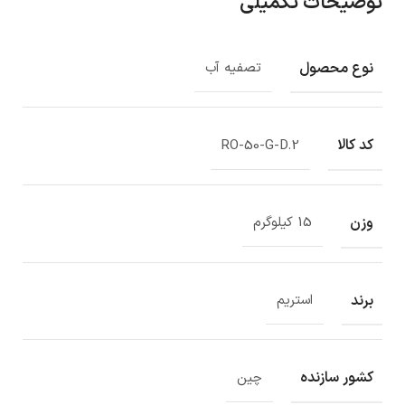
توضیحات تکمیلی
نوع محصول
تصفیه آب
کد کالا
RO-50-G-D.2
وزن
15 کیلوگرم
برند
استریم
کشور سازنده
چین