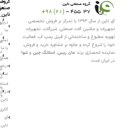
گروه
حس
من
صنعت
ناین
سب
آی ناین از سال ۱۳۹۳ با تمرکز بر فروش تخصصی
درباره
خر
تجهیزات و ماشین آلات صنعتی، شیرآلات، تجهیزات
ما
تا
تهویه مطبوع و ساختمانی از قبیل پمپ آب، فعالیت
تماس
سف
خود را شروع کرده و علاوه بر مشاوره خرید و فروش،
با ما
نش
نماینده انحصاری برند های
رپس
،
اسلانگ چین
و
شوا
همکار
م
در ایران است.
درخو
اط
نماین
ش
استخ
وا
در آی
وج
ناین
گالری
آی
ناین