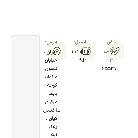
تلفن
ایمیل:
آدرس:
تماس:
info[at]i-
تهران ،
021-
9.ir
خیابان
45537
نلسون
ماندلا،
کوچه
بابک
مرکزی،
ساختمان
کیان ،
پلاک
۵/۱