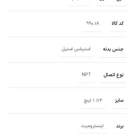
کد کالا
990.18
جنس بدنه
استینلس استیل
نوع اتصال
NPT
سایز
1/2 1 اینچ
برند
اینسترومیت