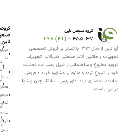
گروه
حس
من
صنعت
ناین
سب
آی ناین از سال ۱۳۹۳ با تمرکز بر فروش تخصصی
درباره
خر
تجهیزات و ماشین آلات صنعتی، شیرآلات، تجهیزات
ما
تا
تهویه مطبوع و ساختمانی از قبیل پمپ آب، فعالیت
تماس
سف
خود را شروع کرده و علاوه بر مشاوره خرید و فروش،
با ما
نش
نماینده انحصاری برند های
رپس
،
اسلانگ چین
و
شوا
همکار
م
در ایران است.
درخو
اط
نماین
ش
استخ
وا
در آی
وج
ناین