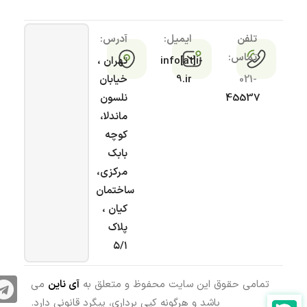
تلفن
ایمیل:
آدرس:
تماس:
info[at]i-
تهران ،
021-
9.ir
خیابان
45537
نلسون
ماندلا،
کوچه
بابک
مرکزی،
ساختمان
کیان ،
پلاک
۵/۱
تمامی حقوق این سایت محفوظ و متعلق به
آی ناین
می
باشد و هرگونه کپی برداری، پیگرد قانونی دارد.