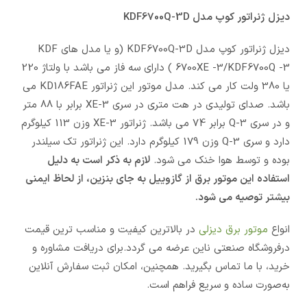
دیزل ژنراتور کوپ مدل KDF6700Q-3D
دیزل ژنراتور کوپ مدل KDF6700Q-3D (و یا مدل های KDF
6700XE -3/KDF6700Q -3 ) دارای سه فاز می باشد با ولتاژ 220
یا 380 ولت کار می کند. مدل موتور این ژنراتور KD186FAE می
باشد. صدای تولیدی در هت متری در سری XE-3 برابر با 88 متر
و در سری Q-3 برابر 74 می باشد. ژنراتور XE-3 وزن 113 کیلوگرم
دارد و سری Q-3 وزن 179 کیلوگرم دارد. این ژنراتور تک سیلندر
بوده و توسط هوا خنک می شود.
لازم به ذکر است به دلیل
استفاده این موتور برق از گازوییل به جای بنزین، از لحاظ ایمنی
بیشتر توصیه می شود.
انواع
موتور برق دیزلی
در بالاترین کیفیت و مناسب ترین قیمت
درفروشگاه صنعتی ناین عرضه می گردد.برای دریافت مشاوره و
خرید، با ما تماس بگیرید. همچنین، امکان ثبت سفارش آنلاین
به‌صورت ساده و سریع فراهم است.