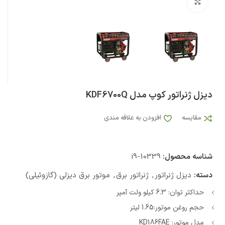
بزرگنمایی تصویر
دیزل ژنراتور کوپ مدل KDF6700Q
مقایسه
افزودن به علاقه مندی
شناسه محصول:
i9-10339
دسته:
دیزل ژنراتور
,
ژنراتور برق
,
موتور برق دیزلی (گازوئیلی)
حداکثر توان: 6.3 کیلو ولت آمپر
حجم روغن موتور:1.65 لیتر
مدل موتور: KD186FAE