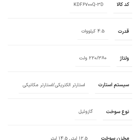
کد کالا
KDF6700Q-3D
قدرت
4.5 کیلووات
ولتاژ
220/380 ولت
سیستم استارت
استارتر الکتریکی/استارتر مکانیکی
نوع سوخت
گازوئیل
مخزن سوخت
12.5 لیتر, 14.5 لیتر