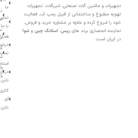
خر
تجهیزات و ماشین آلات صنعتی، شیرآلات، تجهیزات
ما
تا
تهویه مطبوع و ساختمانی از قبیل پمپ آب، فعالیت
تماس
سف
خود را شروع کرده و علاوه بر مشاوره خرید و فروش،
با ما
نش
نماینده انحصاری برند های
رپس
،
اسلانگ چین
و
شوا
همکار
م
در ایران است.
درخو
اط
نماین
ش
استخ
وا
در آی
وج
ناین
گالری
آی
ناین