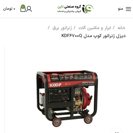
0
منو
0
تومان
خانه
ابزار و ماشین آلات
ژنراتور برق
دیزل ژنراتور کوپ مدل KDF6700Q